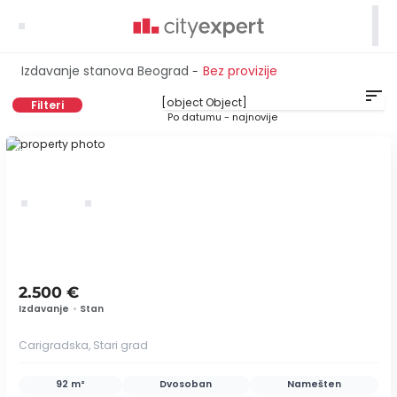

Izdavanje stanova Beograd
Bez provizije
-
sort
Filteri
Po datumu - najnovije
ID 46237
2.500 €
Izdavanje
•
Stan
Carigradska, Stari grad
92 m²
Dvosoban
Namešten