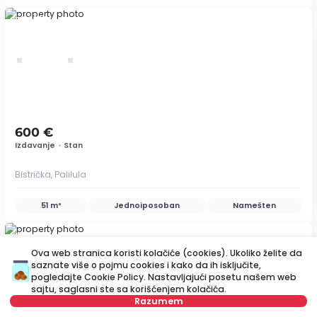
ID 79289
600 €
Izdavanje
•
Stan
Bistrička, Palilula
51 m²
Jednoiposoban
Namešten
ID 78509
Ova web stranica koristi kolačiće (cookies). Ukoliko želite da
saznate više o pojmu cookies i kako da ih isključite,
pogledajte
Cookie Policy
. Nastavljajući posetu našem web
sajtu, saglasni ste sa korišćenjem kolačića.
save
Razumem
Mapa
Sačuvajte pretragu