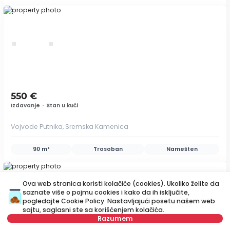
ID 79528
550 €
Izdavanje
•
Stan u kući
Vojvode Putnika, Sremska Kamenica
90 m²
Trosoban
Namešten
ID 58239
Ova web stranica koristi kolačiće (cookies). Ukoliko želite da
saznate više o pojmu cookies i kako da ih isključite,
pogledajte
Cookie Policy
. Nastavljajući posetu našem web
sajtu, saglasni ste sa korišćenjem kolačića.
save
Razumem
Mapa
Sačuvajte pretragu