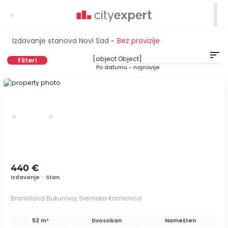

Izdavanje stanova Novi Sad
Bez provizije
-
sort
Filteri
Po datumu - najnovije
ID 65177
440 €
Izdavanje
•
Stan
Branislava Bukurova, Sremska Kamenica
52 m²
Dvosoban
Namešten