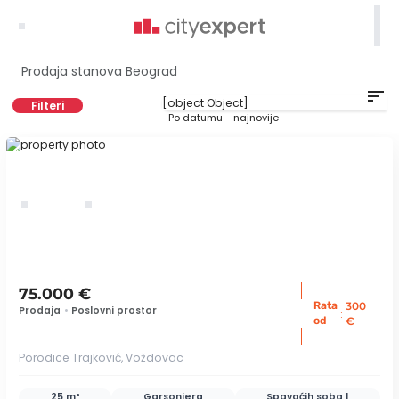

Prodaja stanova Beograd
sort
Filteri
Po datumu - najnovije
ID 78778
75.000 €
Rata
300
Prodaja
•
Poslovni prostor
:
od
€
Porodice Trajković, Voždovac
25 m²
Garsonjera
Spavaćih soba
1