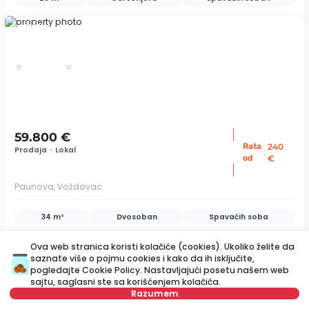
ID 61164
59.800 €
Rata
240
Prodaja
•
Lokal
:
od
€
Paunova, Voždovac
34 m²
Dvosoban
Spavaćih soba
ID 48497
Ova web stranica koristi kolačiće (cookies). Ukoliko želite da
saznate više o pojmu cookies i kako da ih isključite,
pogledajte
Cookie Policy
. Nastavljajući posetu našem web
sajtu, saglasni ste sa korišćenjem kolačića.
save
Razumem
Mapa
Sačuvajte pretragu