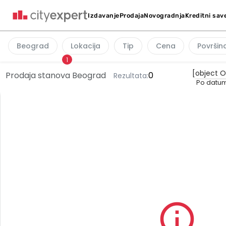
Kreditni sav
Izdavanje
Prodaja
Novogradnja
Beograd
Lokacija
Tip
Cena
Površin
1
Prodaja stanova Beograd
0
Rezultata:
Po datum
