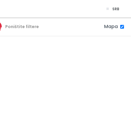
SRB
Mapa
Poništite filtere
u