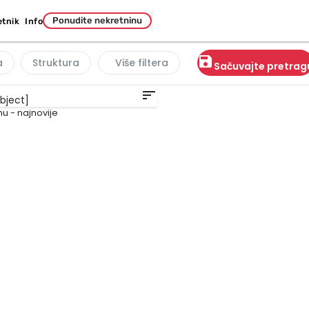
Ponudite nekretninu
etnik
Info
save
a
Struktura
Više filtera
Sačuvajte pretrag
sort
u - najnovije