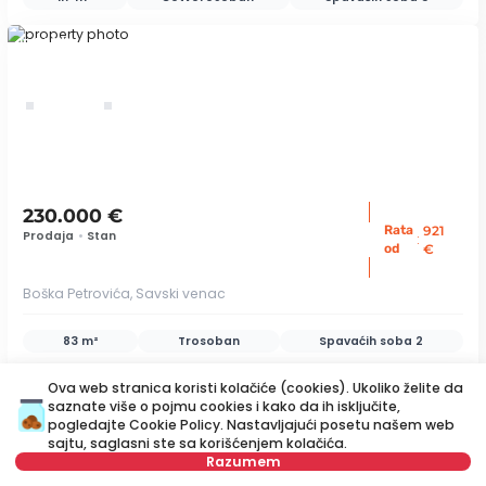
ID 70341
230.000 €
Rata
921
Prodaja
•
Stan
:
od
€
Boška Petrovića, Savski venac
83 m²
Trosoban
Spavaćih soba
2
ID 18711
Ova web stranica koristi kolačiće (cookies). Ukoliko želite da
saznate više o pojmu cookies i kako da ih isključite,
pogledajte
Cookie Policy
. Nastavljajući posetu našem web
sajtu, saglasni ste sa korišćenjem kolačića.
save
Razumem
Mapa
Sačuvajte pretragu