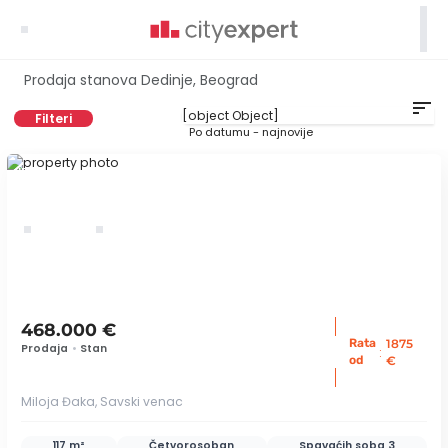

Prodaja stanova Dedinje, Beograd
sort
Filteri
Po datumu - najnovije
ID 38574
468.000 €
Rata
1875
Prodaja
•
Stan
:
od
€
Miloja Đaka, Savski venac
117 m²
Četvorosoban
Spavaćih soba
3