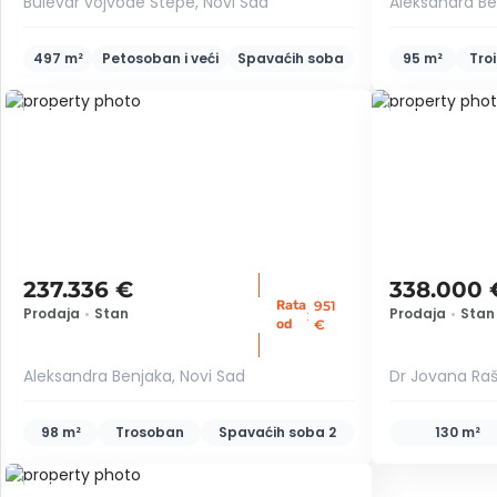
Bulevar vojvode Stepe, Novi Sad
Aleksandra Be
497 m²
Petosoban i veći
Spavaćih soba
95 m²
Tro
ID 75203
ID 50172
237.336 €
338.000 
Rata
951
Prodaja
•
Stan
Prodaja
•
Stan
:
od
€
Aleksandra Benjaka, Novi Sad
Dr Jovana Raš
98 m²
Trosoban
Spavaćih soba
2
130 m²
ID 45332