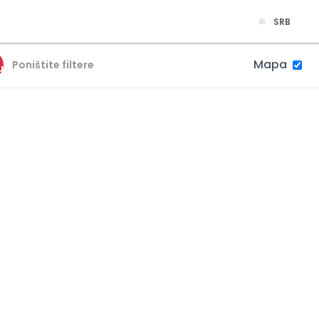
SRB
Mapa
Poništite filtere
u