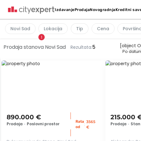
Kreditni sav
Izdavanje
Prodaja
Novogradnja
Novi Sad
Lokacija
Tip
Cena
Površin
1
Prodaja stanova Novi Sad
5
Rezultata:
Po datum
ID 78868
ID 55835
890.000 €
215.000 
Rata
3565
Prodaja
•
Poslovni prostor
Prodaja
•
Stan
:
od
€