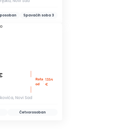
njaka, Novi Sad
iposoban
Spavaćih soba
3
€
Rata
1354
:
od
€
kovića, Novi Sad
Četvorosoban