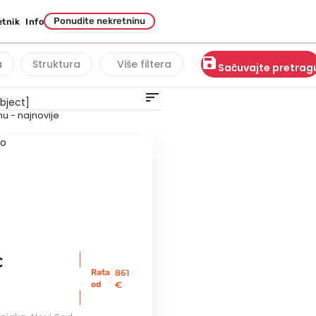
Ponudite nekretninu
etnik
Info
save
a
Struktura
Više filtera
Sačuvajte pretrag
sort
u - najnovije
€
Rata
861
:
od
€