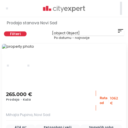

Prodaja stanova Novi Sad
sort
Filteri
Po datumu - najnovije
ID 24268
265.000 €
Rata
1062
Prodaja
•
Kuća
:
od
€
Mihajla Pupina, Novi Sad
424 m²
Petosoban i veći
Spavaćih soba