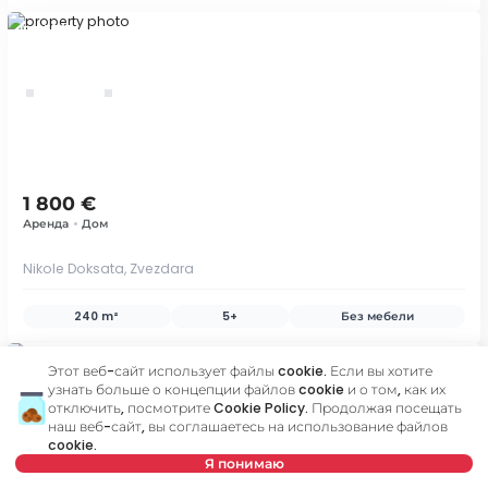
ID 45765
1 800 €
Аренда
•
Дом
Nikole Doksata, Zvezdara
240 m²
5+
Без мебели
ID 78736
Этот веб-сайт использует файлы cookie. Если вы хотите
узнать больше о концепции файлов cookie и о том, как их
отключить, посмотрите
Cookie Policy
. Продолжая посещать
наш веб-сайт, вы соглашаетесь на использование файлов
cookie.
save
Я понимаю
карта
Сохранить поиск