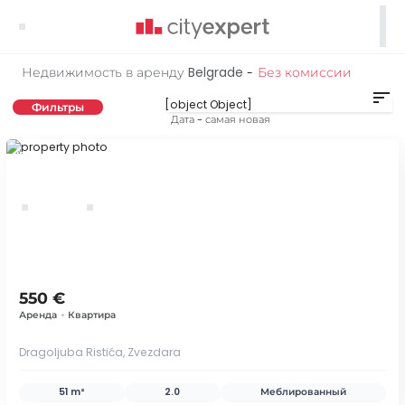

Недвижимость в аренду Belgrade
Без комиссии
-
sort
Фильтры
Дата - самая новая
ID 77834
550 €
Аренда
•
Квартира
Dragoljuba Ristića, Zvezdara
51 m²
2.0
Меблированный