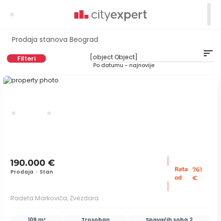

Prodaja stanova Beograd
sort
Filteri
Po datumu - najnovije
ID 76550
190.000 €
Rata
761
Prodaja
•
Stan
:
od
€
Radeta Markovića, Zvezdara
109 m²
Trosoban
Spavaćih soba
2