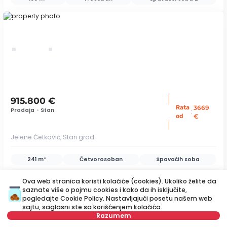
ID 79358
915.800 €
Rata
3669
Prodaja
•
Stan
:
od
€
Jelene Ćetković, Stari grad
241 m²
Četvorosoban
Spavaćih soba
ID 78399
Ova web stranica koristi kolačiće (cookies). Ukoliko želite da
saznate više o pojmu cookies i kako da ih isključite,
pogledajte
Cookie Policy
. Nastavljajući posetu našem web
sajtu, saglasni ste sa korišćenjem kolačića.
save
Razumem
Mapa
Sačuvajte pretragu