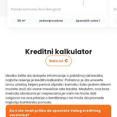
Pariske komune, Novi Beograd
Z
38 m²
Jednoiposoban
Spavaćih soba
1
Kreditni kalkulator
€
Rata od
:
Ukoliko želite da dobijete informacije o približnoj rati kredita,
najbrže rešenje je kreditni kalkulator. Potrebno je da unesete
iznos učešća, željeni period otplate i kamatu i tako jednim klikom
možete doći do visine mesečne rate kredita. Međutim, ova brza
metoda obračuna je i neprecizna jer vam ne može dati
odgovor na sva pitanja o kreditiranju i ne može da pronađe
najbolju bankarsku ponudu.
Da li ste imali priliku da upoznate Vašeg kreditnog
savetnika?