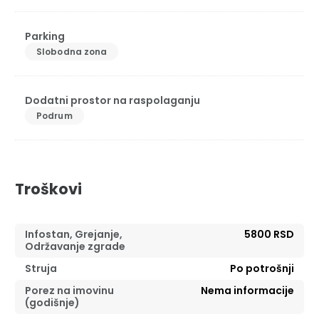
Parking
Slobodna zona
Dodatni prostor na raspolaganju
Podrum
Troškovi
Infostan, Grejanje,
5800 RSD
Održavanje zgrade
Struja
Po potrošnji
Porez na imovinu
Nema informacije
(godišnje)