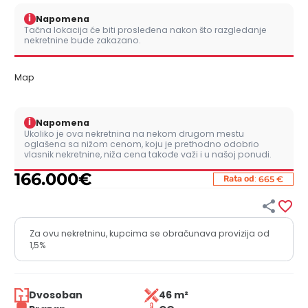
i
Napomena
Tačna lokacija će biti prosleđena nakon što razgledanje
nekretnine bude zakazano.
Map
i
Napomena
Ukoliko je ova nekretnina na nekom drugom mestu
oglašena sa nižom cenom, koju je prethodno odobrio
vlasnik nekretnine, niža cena takođe važi i u našoj ponudi.
166.000
€
:
Rata od
665 €


Za ovu nekretninu, kupcima se obračunava provizija od
1,5%
Dvosoban
46 m²