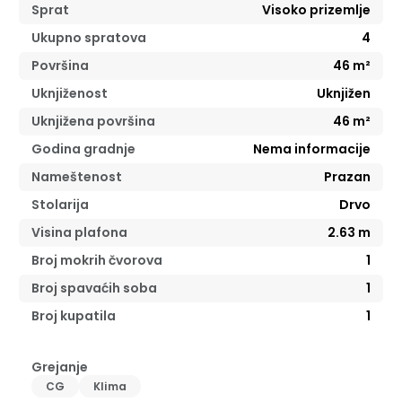
Sprat
Visoko prizemlje
Ukupno spratova
4
Površina
46
m²
Uknjiženost
Uknjižen
Uknjižena površina
46
m²
Godina gradnje
Nema informacije
Nameštenost
Prazan
Stolarija
Drvo
Visina plafona
2.63
m
Broj mokrih čvorova
1
Broj spavaćih soba
1
Broj kupatila
1
Grejanje
CG
Klima