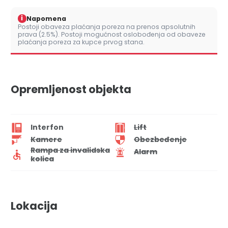
i
Napomena
Postoji obaveza plaćanja poreza na prenos apsolutnih
prava (2.5%). Postoji mogućnost oslobođenja od obaveze
plaćanja poreza za kupce prvog stana.
Opremljenost objekta
Interfon
Lift
Kamere
Obezbeđenje
Rampa za invalidska
Alarm
kolica
Lokacija