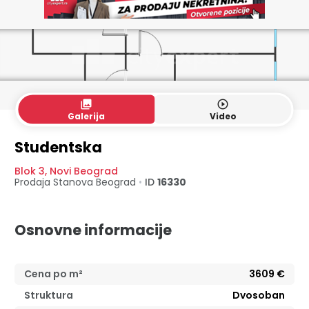
collections
play_circle_outline
Galerija
Video
Studentska
Blok 3
,
Novi Beograd
Prodaja Stanova
Beograd
•
ID
16330
Osnovne informacije
Cena po m²
3609
€
Struktura
Dvosoban