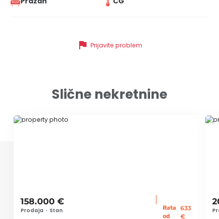
Prazan
CG
flag
Prijavite problem
Slične nekretnine
ID 72160
ID
158.000 €
2
Rata
633
Prodaja
•
Stan
Pr
:
od
€