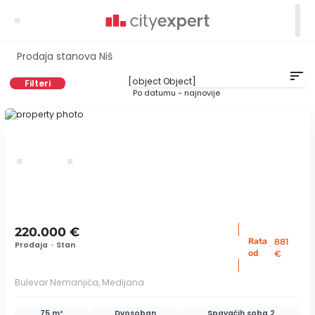

Prodaja stanova Niš
sort
Filteri
Po datumu - najnovije
ID 78406
220.000 €
Rata
881
Prodaja
•
Stan
:
od
€
Bulevar Nemanjića, Medijana
75 m²
Dvosoban
Spavaćih soba
2