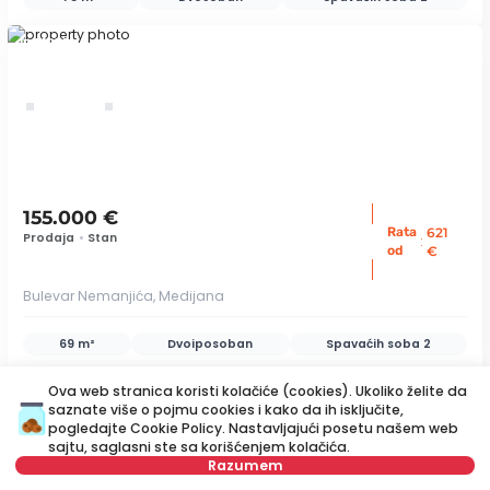
ID 51982
155.000 €
Rata
621
Prodaja
•
Stan
:
od
€
Bulevar Nemanjića, Medijana
69 m²
Dvoiposoban
Spavaćih soba
2
ID 78263
Ova web stranica koristi kolačiće (cookies). Ukoliko želite da
saznate više o pojmu cookies i kako da ih isključite,
pogledajte
Cookie Policy
. Nastavljajući posetu našem web
sajtu, saglasni ste sa korišćenjem kolačića.
save
Razumem
Mapa
Sačuvajte pretragu