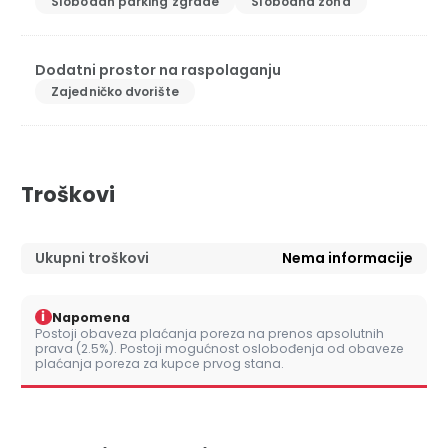
Slobodan parking zgrade
Slobodna zona
Dodatni prostor na raspolaganju
Zajedničko dvorište
Troškovi
Ukupni troškovi
Nema informacije
i
Napomena
Postoji obaveza plaćanja poreza na prenos apsolutnih
prava (2.5%). Postoji mogućnost oslobođenja od obaveze
plaćanja poreza za kupce prvog stana.