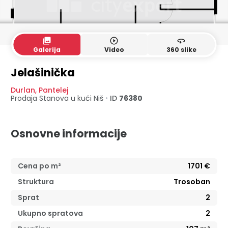
collections
play_circle_outline
360
Galerija
Video
360 slike
Jelašinička
Durlan
,
Pantelej
Prodaja Stanova u kući
Niš
•
ID
76380
Osnovne informacije
Cena po m²
1701
€
Struktura
Trosoban
Sprat
2
Ukupno spratova
2