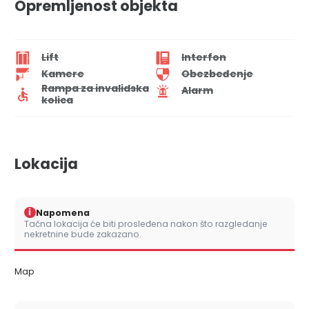
Opremljenost objekta
Lift
Interfon
Kamere
Obezbeđenje
Rampa za invalidska
Alarm
kolica
Lokacija
i
Napomena
Tačna lokacija će biti prosleđena nakon što razgledanje
nekretnine bude zakazano.
Map