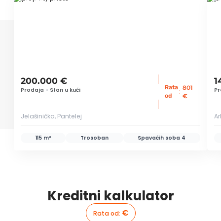
ID 76379
ID
200.000 €
1
Rata
801
Prodaja
•
Stan u kući
Pr
:
od
€
Jelašinička, Pantelej
Ar
115 m²
Trosoban
Spavaćih soba
4
Kreditni kalkulator
€
Rata od
: