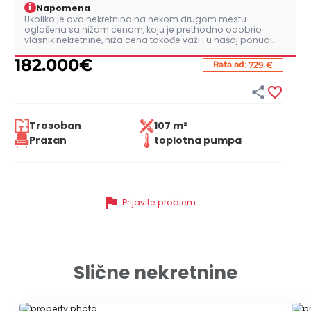
i
Napomena
Ukoliko je ova nekretnina na nekom drugom mestu
oglašena sa nižom cenom, koju je prethodno odobrio
vlasnik nekretnine, niža cena takođe važi i u našoj ponudi.
182.000
€
:
Rata od
729 €


Trosoban
107 m²
Prazan
toplotna pumpa
flag
Prijavite problem
Slične nekretnine