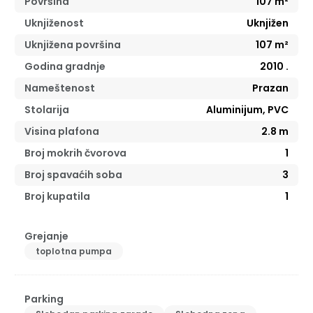
Površina
107
m²
Uknjiženost
Uknjižen
Uknjižena površina
107
m²
Godina gradnje
2010
.
Nameštenost
Prazan
Stolarija
Aluminijum, PVC
Visina plafona
2.8
m
Broj mokrih čvorova
1
Broj spavaćih soba
3
Broj kupatila
1
Grejanje
toplotna pumpa
Parking