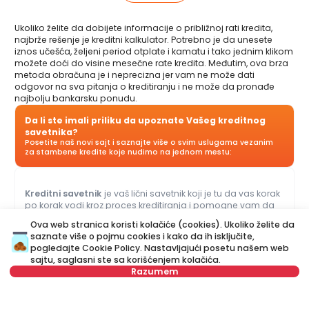
Ukoliko želite da dobijete informacije o približnoj rati kredita,
najbrže rešenje je kreditni kalkulator. Potrebno je da unesete
iznos učešća, željeni period otplate i kamatu i tako jednim klikom
možete doći do visine mesečne rate kredita. Međutim, ova brza
metoda obračuna je i neprecizna jer vam ne može dati
odgovor na sva pitanja o kreditiranju i ne može da pronađe
najbolju bankarsku ponudu.
Da li ste imali priliku da upoznate Vašeg kreditnog
savetnika?
Posetite naš novi sajt i saznajte više o svim uslugama vezanim
za stambene kredite koje nudimo na jednom mestu:
Kreditni savetnik
je vaš lični savetnik koji je tu da vas korak
po korak vodi kroz proces kreditiranja i pomogne vam da
dođete do ponude koja najviše odgovara vašem budžetu i
Ova web stranica koristi kolačiće (cookies). Ukoliko želite da
potrebama. Za razliku od kreditnog kalkulatora, naš Kreditni
saznate više o pojmu cookies i kako da ih isključite,
savetnik vam može dati odgovore na sva pitanja u vezi sa
pogledajte
Cookie Policy
. Nastavljajući posetu našem web
kreditima za stan i ostalim kreditima.
sajtu, saglasni ste sa korišćenjem kolačića.
Razumem
Ime
Obriši
Izaberite datum
Obriši