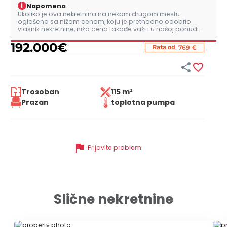
i
Napomena
Ukoliko je ova nekretnina na nekom drugom mestu
oglašena sa nižom cenom, koju je prethodno odobrio
vlasnik nekretnine, niža cena takođe važi i u našoj ponudi.
192.000
€
:
Rata od
769 €


Trosoban
115 m²
Prazan
toplotna pumpa
flag
Prijavite problem
Slične nekretnine