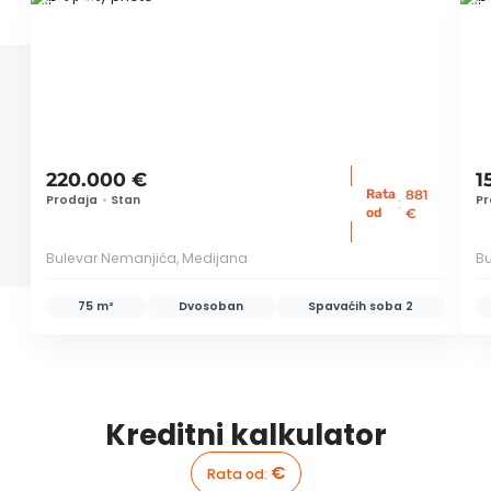
ID 78406
ID 
220.000 €
1
Rata
881
Prodaja
•
Stan
Pr
:
od
€
Bulevar Nemanjića, Medijana
Bu
75 m²
Dvosoban
Spavaćih soba
2
Kreditni kalkulator
€
Rata od
: