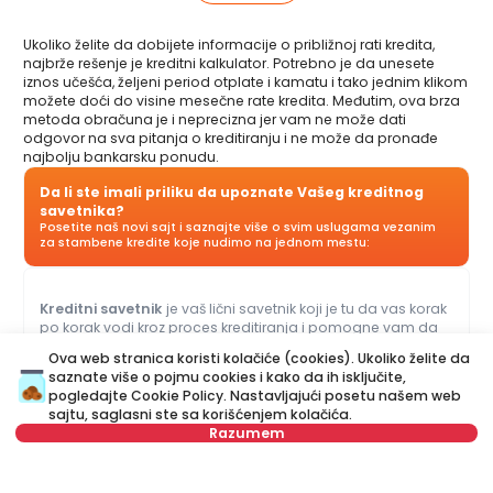
Ukoliko želite da dobijete informacije o približnoj rati kredita,
najbrže rešenje je kreditni kalkulator. Potrebno je da unesete
iznos učešća, željeni period otplate i kamatu i tako jednim klikom
možete doći do visine mesečne rate kredita. Međutim, ova brza
metoda obračuna je i neprecizna jer vam ne može dati
odgovor na sva pitanja o kreditiranju i ne može da pronađe
najbolju bankarsku ponudu.
Da li ste imali priliku da upoznate Vašeg kreditnog
savetnika?
Posetite naš novi sajt i saznajte više o svim uslugama vezanim
za stambene kredite koje nudimo na jednom mestu:
Kreditni savetnik
je vaš lični savetnik koji je tu da vas korak
po korak vodi kroz proces kreditiranja i pomogne vam da
dođete do ponude koja najviše odgovara vašem budžetu i
Ova web stranica koristi kolačiće (cookies). Ukoliko želite da
potrebama. Za razliku od kreditnog kalkulatora, naš Kreditni
saznate više o pojmu cookies i kako da ih isključite,
savetnik vam može dati odgovore na sva pitanja u vezi sa
pogledajte
Cookie Policy
. Nastavljajući posetu našem web
kreditima za stan i ostalim kreditima.
sajtu, saglasni ste sa korišćenjem kolačića.
Razumem
Ime
Obriši
Izaberite datum
Obriši