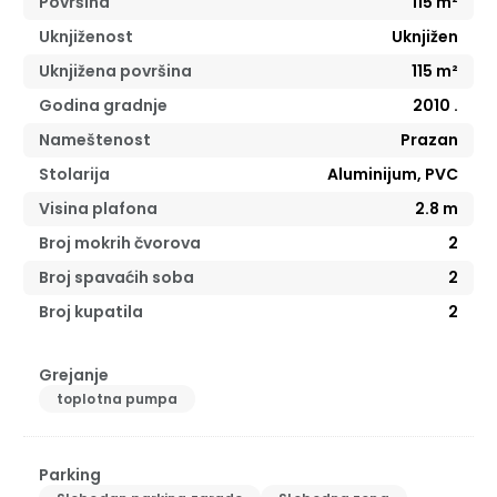
Površina
115
m²
Uknjiženost
Uknjižen
Uknjižena površina
115
m²
Godina gradnje
2010
.
Nameštenost
Prazan
Stolarija
Aluminijum, PVC
Visina plafona
2.8
m
Broj mokrih čvorova
2
Broj spavaćih soba
2
Broj kupatila
2
Grejanje
toplotna pumpa
Parking