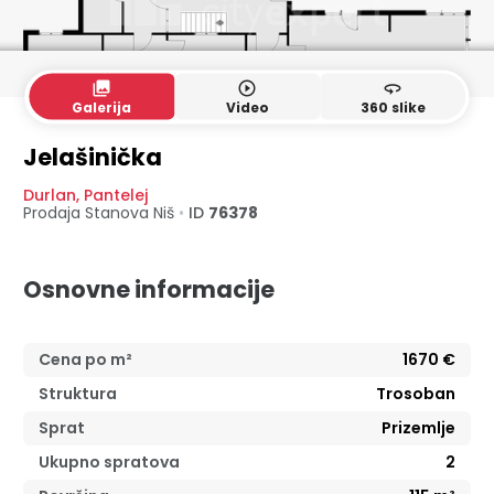
collections
play_circle_outline
360
Galerija
Video
360 slike
Jelašinička
Durlan
,
Pantelej
Prodaja Stanova
Niš
•
ID
76378
Osnovne informacije
Cena po m²
1670
€
Struktura
Trosoban
Sprat
Prizemlje
Ukupno spratova
2