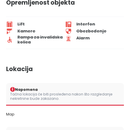
Opremljenost objekta
Lift
Interfon
Kamere
Obezbeđenje
Rampa za invalidska
Alarm
kolica
Lokacija
i
Napomena
Tačna lokacija će biti prosleđena nakon što razgledanje
nekretnine bude zakazano.
Map