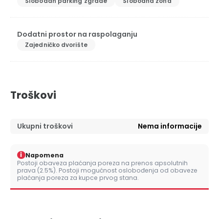
Slobodan parking zgrade
Slobodna zona
Dodatni prostor na raspolaganju
Zajedničko dvorište
Troškovi
Ukupni troškovi
Nema informacije
i
Napomena
Postoji obaveza plaćanja poreza na prenos apsolutnih
prava (2.5%). Postoji mogućnost oslobođenja od obaveze
plaćanja poreza za kupce prvog stana.