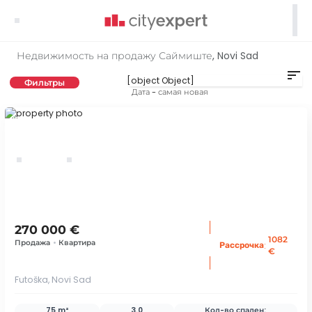

Недвижимость на продажу Саймиште, Novi Sad
sort
Фильтры
Дата - самая новая
ID 66570
270 000 €
1082
Продажа
•
Квартира
:
Рассрочка
€
Futoška, Novi Sad
75 m²
3.0
Кол-во спален: