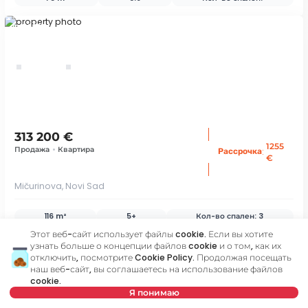
ID 70309
313 200 €
1255
Продажа
•
Квартира
:
Рассрочка
€
Mičurinova, Novi Sad
116 m²
5+
Кол-во спален:
3
Этот веб-сайт использует файлы cookie. Если вы хотите
ID 78901
узнать больше о концепции файлов cookie и о том, как их
отключить, посмотрите
Cookie Policy
. Продолжая посещать
наш веб-сайт, вы соглашаетесь на использование файлов
cookie.
save
Я понимаю
карта
Сохранить поиск