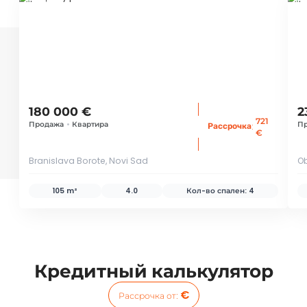
ID 40409
ID
180 000 €
2
721
Продажа
•
Квартира
П
:
Рассрочка
€
Branislava Borote, Novi Sad
Ob
105 m²
4.0
Кол-во спален:
4
Кредитный калькулятор
€
Рассрочка от
: