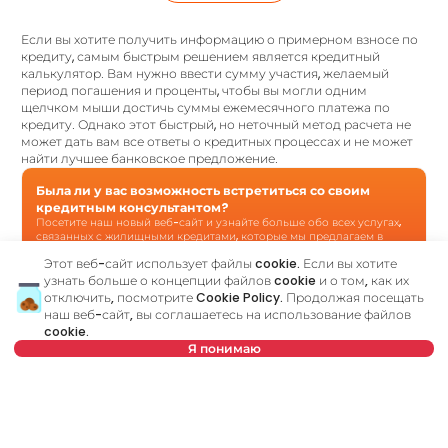
Если вы хотите получить информацию о примерном взносе по
кредиту, самым быстрым решением является кредитный
калькулятор. Вам нужно ввести сумму участия, желаемый
период погашения и проценты, чтобы вы могли одним
щелчком мыши достичь суммы ежемесячного платежа по
кредиту. Однако этот быстрый, но неточный метод расчета не
может дать вам все ответы о кредитных процессах и не может
найти лучшее банковское предложение.
Была ли у вас возможность встретиться со своим
кредитным консультантом?
Посетите наш новый веб-сайт и узнайте больше обо всех услугах,
связанных с жилищными кредитами, которые мы предлагаем в
одном месте:
Этот веб-сайт использует файлы cookie. Если вы хотите
узнать больше о концепции файлов cookie и о том, как их
отключить, посмотрите
Cookie Policy
. Продолжая посещать
Кредитный консультант
является вашим личным
наш веб-сайт, вы соглашаетесь на использование файлов
консультантом, который шаг за шагом проведет вас через
cookie.
банковский процесс и поможет найти лучшее
Я понимаю
предложение, соответствующее вашему бюджету и
потребностям. В отличие от кредитного калькулятора, наш
кредитный консультант ответит на все ваши вопросы об
Выберите дату
Очистить
ипотеке и других кредитах.