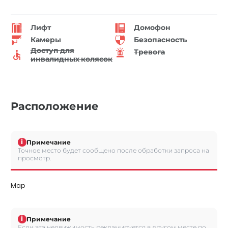
Лифт
Домофон
Камеры
Безопасность
Доступ для
Тревога
инвалидных колясок
Расположение
i
Примечание
Точное место будет сообщено после обработки запроса на
просмотр.
Map
i
Примечание
Если эта недвижимость рекламируется в другом месте по