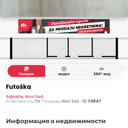
collections
play_circle_outline
360
Галерея
видео
360° вид
Futoška
Sajmište
,
Novi Sad
Апартаменты for Продажа
Novi Sad
•
ID
74847
Информация о недвижимости