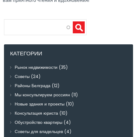
вам приятного чтения и вдохновения!
Search
КАТЕГОРИИ
Рынок недвижимости
(35)
Советы
(24)
Районы Белграда
(12)
Мы консультируем россиян
(11)
Новые здания и проекты
(10)
Консультация юриста
(10)
Обустройство квартиры
(4)
Советы для владельцев
(4)