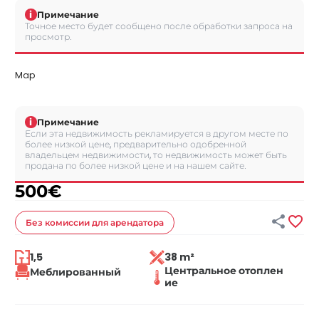
i
Примечание
Точное место будет сообщено после обработки запроса на
просмотр.
Map
i
Примечание
Если эта недвижимость рекламируется в другом месте по
более низкой цене, предварительно одобренной
владельцем недвижимости, то недвижимость может быть
продана по более низкой цене и на нашем сайте.
500
€


Без комиссии
для арендатора
1,5
38 m²
Центральное отоплен
Меблированный
ие