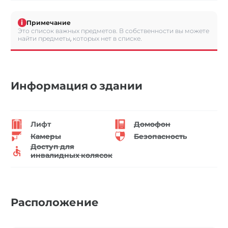
i
Примечание
Это список важных предметов. В собственности вы можете
найти предметы, которых нет в списке.
Информация о здании
Лифт
Домофон
Камеры
Безопасность
Доступ для
инвалидных колясок
Расположение