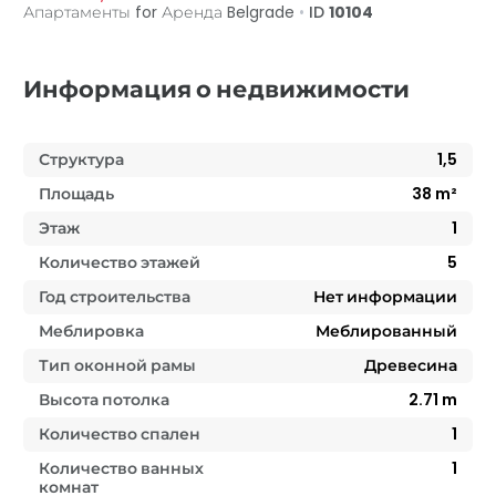
Апартаменты for Аренда
Belgrade
•
ID
10104
Информация о недвижимости
Структура
1,5
Площадь
38
m²
Этаж
1
Количество этажей
5
Год строительства
Нет информации
Меблировка
Меблированный
Тип оконной рамы
Древесина
Высота потолка
2.71
m
Количество спален
1
Количество ванных
1
комнат