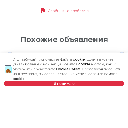
flag
Сообщить о проблеме
Похожие объявления
ID 44612
ID 
Этот веб-сайт использует файлы cookie. Если вы хотите
узнать больше о концепции файлов cookie и о том, как их
отключить, посмотрите
Cookie Policy
. Продолжая посещать
наш веб-сайт, вы соглашаетесь на использование файлов
cookie.
Я понимаю
Нет в предложении
400 €
5
Аренда
•
Квартира
Ар
Vojislava Ilića, Zvezdara
Z