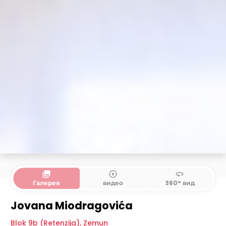
collections
play_circle_outline
360
Галерея
видео
360° вид
Jovana Miodragovića
Blok 9b (Retenzija)
,
Zemun