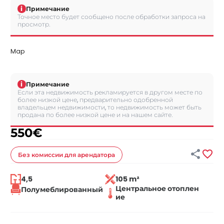
i
Примечание
Точное место будет сообщено после обработки запроса на
просмотр.
Map
i
Примечание
Если эта недвижимость рекламируется в другом месте по
более низкой цене, предварительно одобренной
владельцем недвижимости, то недвижимость может быть
продана по более низкой цене и на нашем сайте.
550
€


Без комиссии
для арендатора
4,5
105 m²
Центральное отоплен
Полумеблированный
ие