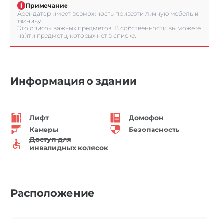
i
Примечание
Арендатор имеет возможность привезти личную мебель и
технику.
Это список важных предметов. В собственности вы можете
найти предметы, которых нет в списке.
Информация о здании
Лифт
Домофон
Камеры
Безопасность
Доступ для
инвалидных колясок
Расположение