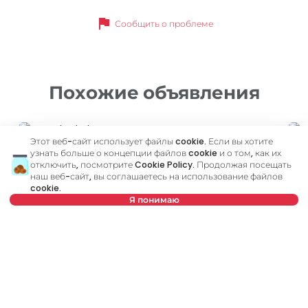
flag
Сообщить о проблеме
Похожие объявления
ID 53596
ID 
Этот веб-сайт использует файлы cookie. Если вы хотите
узнать больше о концепции файлов cookie и о том, как их
отключить, посмотрите
Cookie Policy
. Продолжая посещать
наш веб-сайт, вы соглашаетесь на использование файлов
cookie.
Я понимаю
Нет в предложении
550 €
5
Аренда
•
Квартира
Ар
Kralja Radoslava, Zemun
G