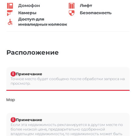
Домофон
Лифт
Камеры
Безопасность
Доступ для
инвалидных колясок
Расположение
i
Примечание
Точное место будет сообщено после обработки запроса на
просмотр.
Map
i
Примечание
Если эта недвижимость рекламируется в другом месте по
более низкой цене, предварительно одобренной
владельцем недвижимости, то недвижимость может быть