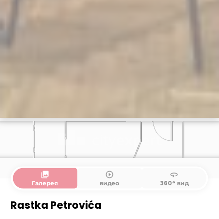
collections
play_circle_outline
360
Галерея
видео
360° вид
Rastka Petrovića