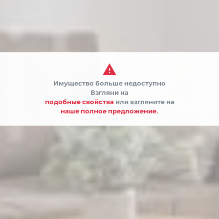

Имущество больше недоступно


Взгляни на
подобные свойства
или взгляните на
наше полное предложение.