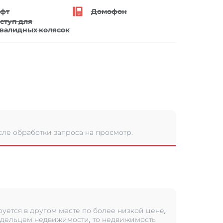
фт
Домофон
ступ для
валидных колясок
сле обработки запроса на просмотр.
уется в другом месте по более низкой цене,
дельцем недвижимости, то недвижимость