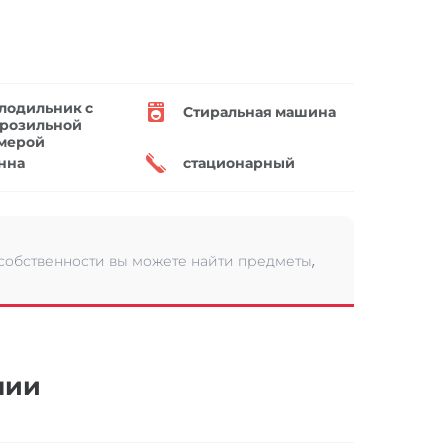
лодильник с
Стиральная машина
розильной
мерой
нна
стационарный
 собственности вы можете найти предметы,
нии