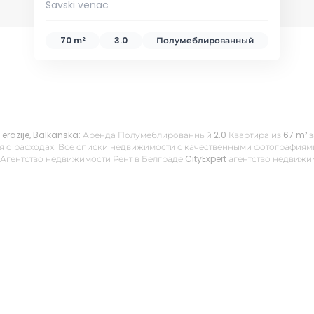
Savski venac
70 m²
3.0
Полумеблированный
 Terazije, Balkanska: Аренда Полумеблированный 2.0 Квартира из 67 m² 
 о расходах. Все списки недвижимости с качественными фотографиями,
 Агентство недвижимости Рент в Белграде CityExpert агентство недвиж