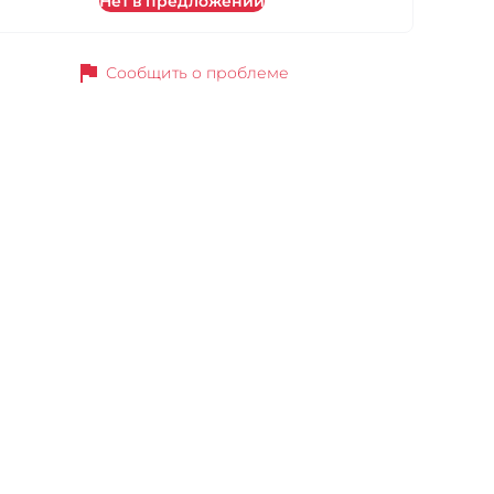
Нет в предложении
flag
Сообщить о проблеме