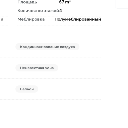
Площадь
67
m²
Количество этажей
4
ии
Меблировка
Полумеблированный
Кондиционирование воздуха
Неизвестная зона
Балкон