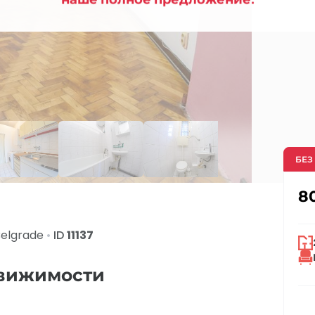
БЕЗ
8
Belgrade
•
ID
11137
движимости