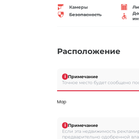
Камеры
Ли
До
Безопасность
ин
Расположение
Примечание
i
Точное место будет сообщено по
Map
Примечание
i
Если эта недвижимость рекламир
предварительно одобренной вла