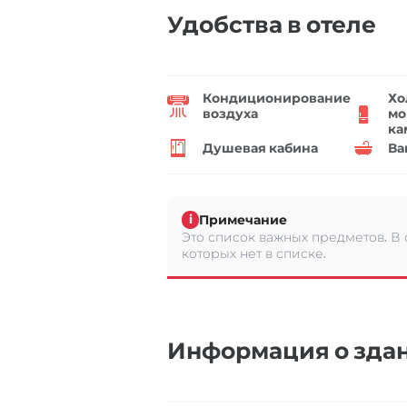
Удобства в отеле
Кондиционирование
Хо
воздуха
мо
ка
Душевая кабина
Ва
Примечание
i
Это список важных предметов. В
которых нет в списке.
Информация о зда