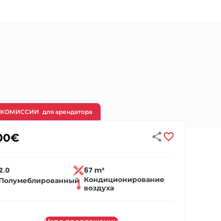
 КОМИССИИ
для арендатора


00
€
2.0
67 m²
Кондиционирование
Полумеблированный
воздуха