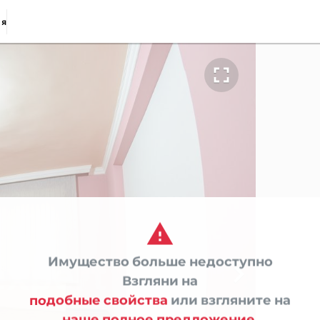
ия


Имущество больше недоступно

Взгляни на
подобные свойства
или взгляните на
наше полное предложение.