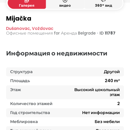
collections
play_circle_outline
360
Галерея
видео
360° вид
1. уровень
2. уровень
Mijačka
Dušanovac
,
Voždovac
Офисные помещения for Аренда
Belgrade
•
ID
11787
Информация о недвижимости
Структура
Другой
Площадь
240
m²
Этаж
Высокий цокольный
этаж
Количество этажей
2
Год строительства
Нет информации
Меблировка
Без мебели