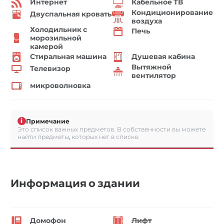
Интернет
Кабельное ТВ
Кондиционирование
Двуспальная кровать
воздуха
Холодильник с
Печь
морозильной
камерой
Стиральная машина
Душевая кабина
Вытяжной
Телевизор
вентилятор
микроволновка
i
Примечание
Это список важных предметов. В собственности вы можете
найти предметы, которых нет в списке.
Информация о здании
Домофон
Лифт