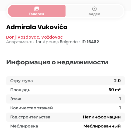
collections
play_circle_outline
Галерея
видео
Admirala Vukovića
Donji Voždovac
,
Voždovac
Апартаменты for Аренда
Belgrade
•
ID
16482
Информация о недвижимости
Структура
2.0
Площадь
60
m²
Этаж
1
Количество этажей
1
Год строительства
Нет информации
Меблировка
Меблированный