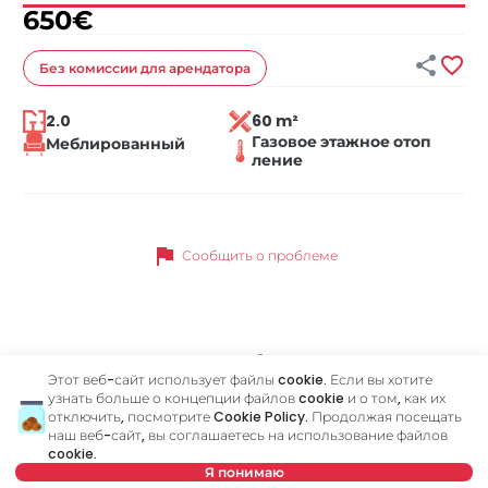
650
€


Без комиссии
для арендатора
2.0
60 m²
Газовое этажное отоп
Меблированный
ление
flag
Сообщить о проблеме
Похожие объявления
Этот веб-сайт использует файлы cookie. Если вы хотите
узнать больше о концепции файлов cookie и о том, как их
отключить, посмотрите
Cookie Policy
. Продолжая посещать
ID 73062
ID 
наш веб-сайт, вы соглашаетесь на использование файлов
cookie.
Я понимаю