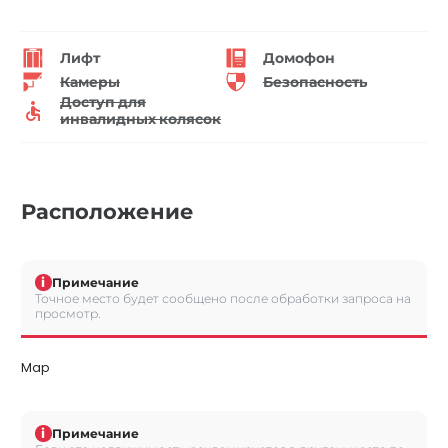
Лифт
Домофон
Камеры
Безопасность
Доступ для
инвалидных колясок
Расположение
i
Примечание
Точное место будет сообщено после обработки запроса на
просмотр.
Map
i
Примечание