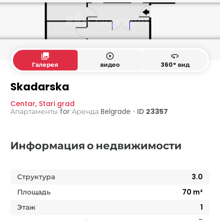
collections
play_circle_outline
360
Галерея
видео
360° вид
Skadarska
Centar
,
Stari grad
Апартаменты for Аренда
Belgrade
•
ID
23357
Информация о недвижимости
Структура
3.0
Площадь
70
m²
Этаж
1