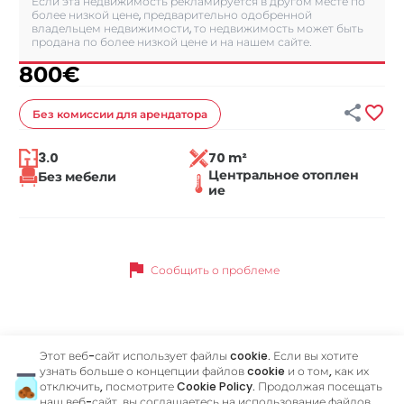
Если эта недвижимость рекламируется в другом месте по
более низкой цене, предварительно одобренной
владельцем недвижимости, то недвижимость может быть
продана по более низкой цене и на нашем сайте.
800
€


Без комиссии
для арендатора
3.0
70 m²
Центральное отоплен
Без мебели
ие
flag
Сообщить о проблеме
Похожие объявления
Этот веб-сайт использует файлы cookie. Если вы хотите
узнать больше о концепции файлов cookie и о том, как их
отключить, посмотрите
Cookie Policy
. Продолжая посещать
наш веб-сайт, вы соглашаетесь на использование файлов