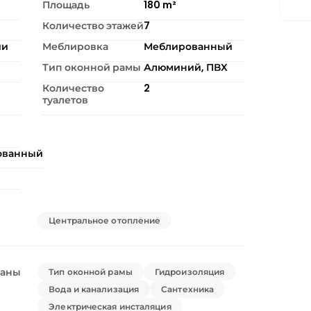
Площадь
180
m²
Количество этажей
7
ии
Меблировка
Меблированный
Тип оконной рамы
Алюминий, ПВХ
Количество
2
туалетов
ованный
Центральное отопление
ваны
Тип оконной рамы
Гидроизоляция
Вода и канализация
Сантехника
Электрическая инсталяция