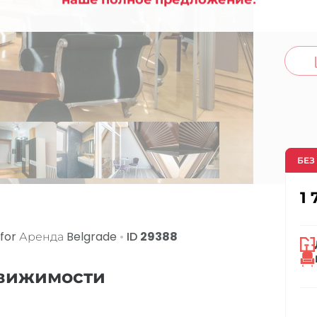
co
БЕЗ
1 
for Аренда
Belgrade
•
ID
29388
движимости