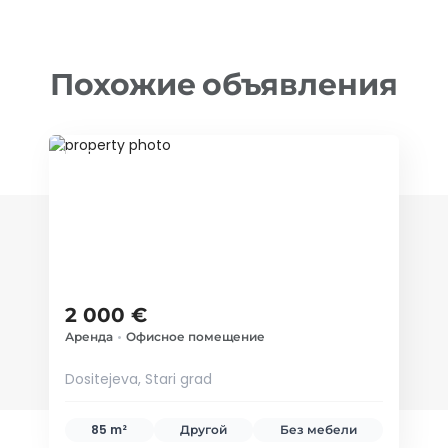
Похожие объявления
ID 69863
2 000 €
Аренда
•
Офисное помещение
Dositejeva, Stari grad
85 m²
Другой
Без мебели