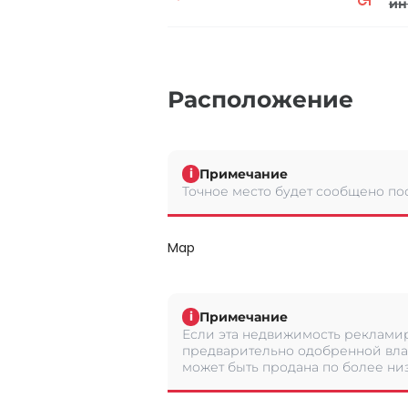
ин
Расположение
Примечание
i
Точное место будет сообщено по
Map
Примечание
i
Если эта недвижимость рекламир
предварительно одобренной вла
может быть продана по более низ