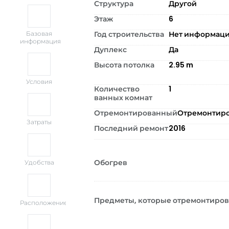
Структура
Другой
Этаж
6
Год строительства
Нет информац
Базовая
информация
Дуплекс
Да
Высота потолка
2.95
m
Условия
Количество
1
ванных комнат
Отремонтированный
Отремонтир
Затраты
Последний ремонт
2016
Обогрев
Удобства
Предметы, которые отремонтиро
Расположение