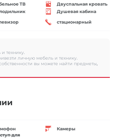
бельное ТВ
Двуспальная кровать
лодильник
Душевая кабина
левизор
стационарный
и технику.
ивезти личную мебель и технику.
 собственности вы можете найти предметы,
нии
мофон
Камеры
ступ для