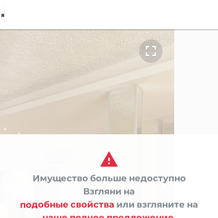
ия


Имущество больше недоступно

Взгляни на
подобные свойства
или взгляните на
наше полное предложение.