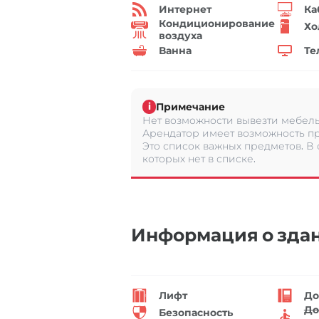
Интернет
Ка
Кондиционирование
Хо
воздуха
Ванна
Те
Примечание
i
Нет возможности вывезти мебель 
Арендатор имеет возможность пр
Это список важных предметов. В
которых нет в списке.
Информация о зда
Лифт
До
До
Безопасность