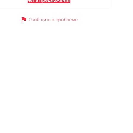
Нет в предложении
flag
Сообщить о проблеме