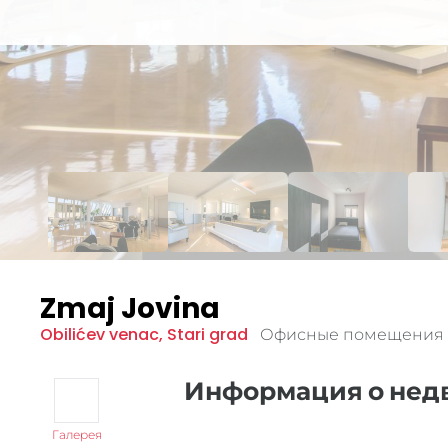
Zmaj Jovina
Obilićev venac
,
Stari grad
Офисные помещения 
Информация о не
Галерея