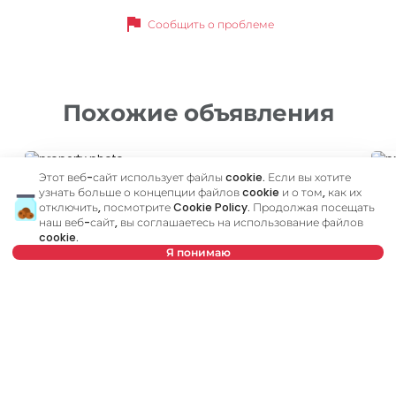
flag
Сообщить о проблеме
Похожие объявления
ID 43200
ID
Этот веб-сайт использует файлы cookie. Если вы хотите
узнать больше о концепции файлов cookie и о том, как их
отключить, посмотрите
Cookie Policy
. Продолжая посещать
наш веб-сайт, вы соглашаетесь на использование файлов
cookie.
Я понимаю
450 €
4
Нет в предложении
Аренда
•
Квартира
Ар
Zahumska, Zvezdara
Lj