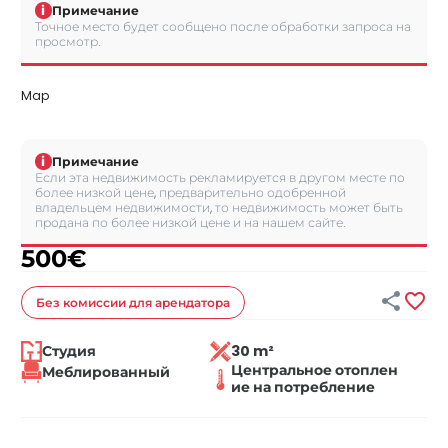
i
Примечание
Точное место будет сообщено после обработки запроса на
просмотр.
Map
i
Примечание
Если эта недвижимость рекламируется в другом месте по
более низкой цене, предварительно одобренной
владельцем недвижимости, то недвижимость может быть
продана по более низкой цене и на нашем сайте.
500
€


Без комиссии
для арендатора
Студия
30 m²
Центральное отоплен
Меблированный
ие на потребление