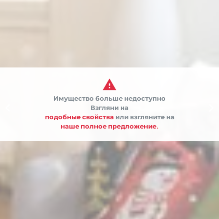

Имущество больше недоступно


Взгляни на
подобные свойства
или взгляните на
наше полное предложение.