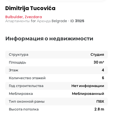
Dimitrija Tucovića
Bulbulder
,
Zvezdara
Апартаменты for Аренда
Belgrade
•
ID
31125
Информация о недвижимости
Структура
Студия
Площадь
30
m²
Этаж
4
Количество этажей
6
Год строительства
Нет информации
Меблировка
Меблированный
Тип оконной рамы
ПВХ
Высота потолка
2.8
m