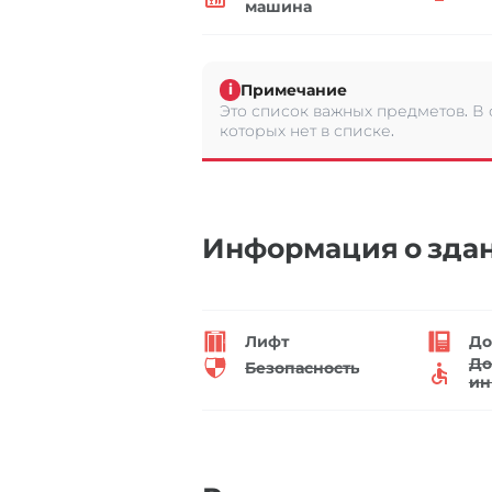
машина
Примечание
i
Это список важных предметов. В
которых нет в списке.
Информация о зда
Лифт
До
До
Безопасность
ин