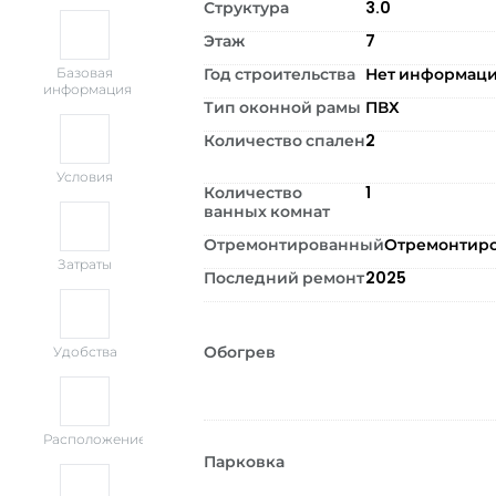
Структура
3.0
Этаж
7
Год строительства
Нет информац
Базовая
информация
Тип оконной рамы
ПВХ
Количество спален
2
Условия
Количество
1
ванных комнат
Отремонтированный
Отремонтир
Затраты
Последний ремонт
2025
Обогрев
Удобства
Расположение
Парковка