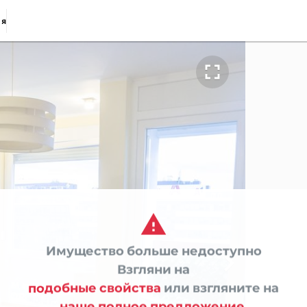
ия


Имущество больше недоступно

Взгляни на
подобные свойства
или взгляните на
наше полное предложение.