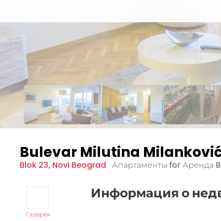
Bulevar Milutina Milankovi
Blok 23
,
Novi Beograd
Апартаменты for Аренда
B
Информация о не
Галерея