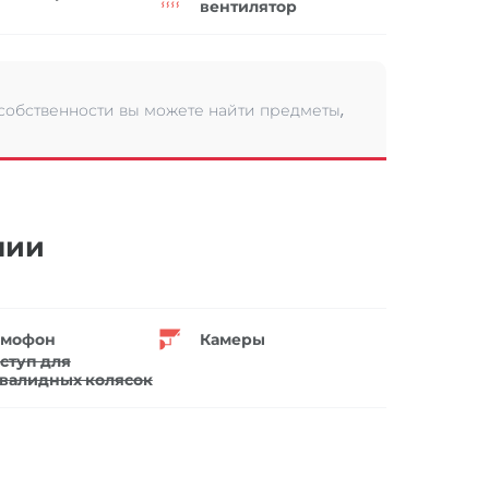
вентилятор
 собственности вы можете найти предметы,
нии
мофон
Камеры
ступ для
валидных колясок