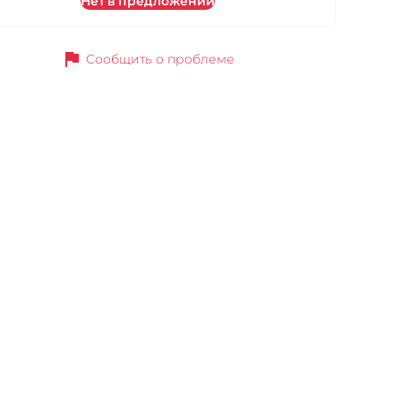
Нет в предложении
flag
Сообщить о проблеме