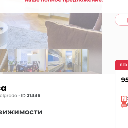
co
БЕЗ
9
ća
elgrade
•
ID
31445
движимости