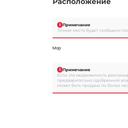
Расположение
Примечание
i
Точное место будет сообщено по
Map
Примечание
i
Если эта недвижимость рекламир
предварительно одобренной вла
может быть продана по более низ