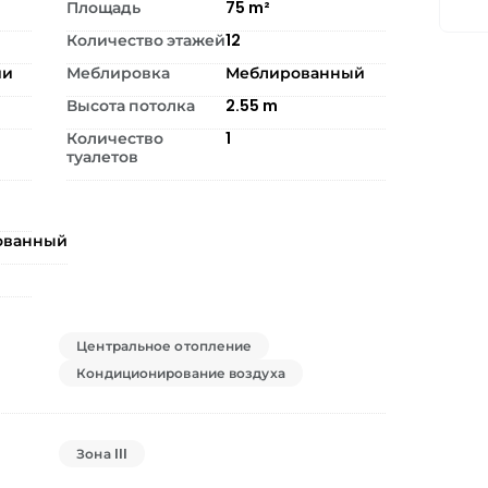
Площадь
75
m²
Количество этажей
12
ии
Меблировка
Меблированный
Высота потолка
2.55
m
Количество
1
туалетов
ованный
Центральное отопление
Кондиционирование воздуха
Зона III