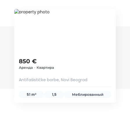
ID 35387
850 €
Аренда
•
Квартира
Antifašističke borbe, Novi Beograd
51 m²
1,5
Меблированный