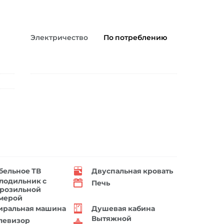
Электричество
По потреблению
бельное ТВ
Двуспальная кровать
лодильник с
Печь
розильной
мерой
иральная машина
Душевая кабина
Вытяжной
левизор