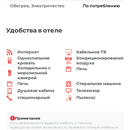
Обогрев, Электричество
По потреблению
Удобства в отеле
Интернет
Кабельное ТВ
Односпальная
Кондиционирование
кровать
воздуха
Холодильник с
Печь
морозильной
камерой
Печь
Стиральная машина
Душевая кабина
Телевизор
стационарный
Пылесос
i
Примечание
Есть возможность вывезти мебель и технику.
Арендатор имеет возможность привезти личную мебель и