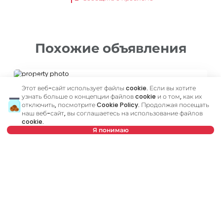
Похожие объявления
ID 72839
Этот веб-сайт использует файлы cookie. Если вы хотите
узнать больше о концепции файлов cookie и о том, как их
отключить, посмотрите
Cookie Policy
. Продолжая посещать
наш веб-сайт, вы соглашаетесь на использование файлов
cookie.
Я понимаю
250 €
Нет в предложении
Аренда
•
Квартира
Dimitrija Konjovića, Rakovica
19 m²
Студия
Меблированный