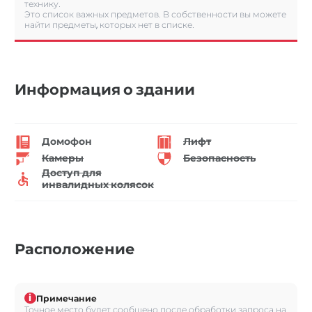
технику.
Это список важных предметов. В собственности вы можете
найти предметы, которых нет в списке.
Информация о здании
Домофон
Лифт
Камеры
Безопасность
Доступ для
инвалидных колясок
Расположение
i
Примечание
Точное место будет сообщено после обработки запроса на