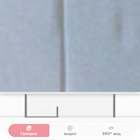
collections
play_circle_outline
360
Галерея
видео
360° вид