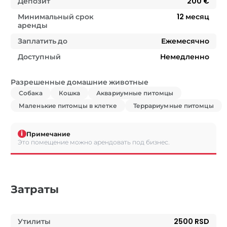
Депозит
200 €
Минимальный срок
12
месяц
аренды
Заплатить до
Ежемесячно
Доступный
Немедленно
Разрешенные домашние животные
Собака
Кошка
Аквариумные питомцы
Маленькие питомцы в клетке
Террариумные питомцы
i
Примечание
Это помещение можно арендовать под бизнес.
Затраты
Утилиты
2500 RSD