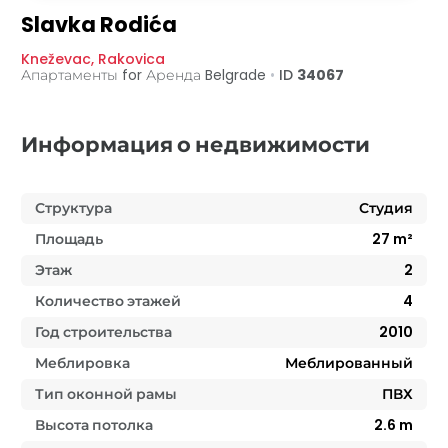
Slavka Rodića
Kneževac
,
Rakovica
Апартаменты for Аренда
Belgrade
•
ID
34067
Информация о недвижимости
Структура
Студия
Площадь
27
m²
Этаж
2
Количество этажей
4
Год строительства
2010
Меблировка
Меблированный
Тип оконной рамы
ПВХ
Высота потолка
2.6
m