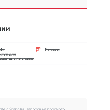
нии
фт
Камеры
ступ для
валидных колясок
сле обработки запроса на просмотр.