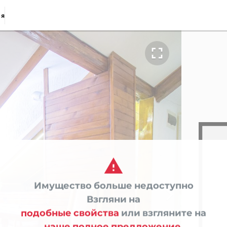
ия


Имущество больше недоступно

Взгляни на
подобные свойства
или взгляните на
наше полное предложение.