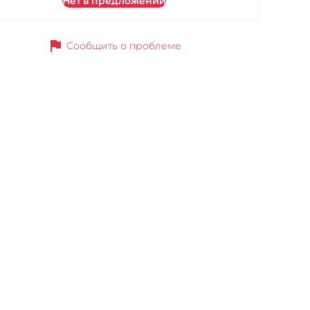
Нет в предложении
flag
Сообщить о проблеме