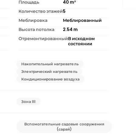
Площадь
40
m²
Количество этажей
5
Меблировка
Меблированный
Высота потолка
2.54
m
Отремонтированный
В исходном
состоянии
Накопительный нагреватель
Электрический нагреватель
Кондиционирование воздуха
Зона III
Вспомогательные садовые сооружения
(сарай)