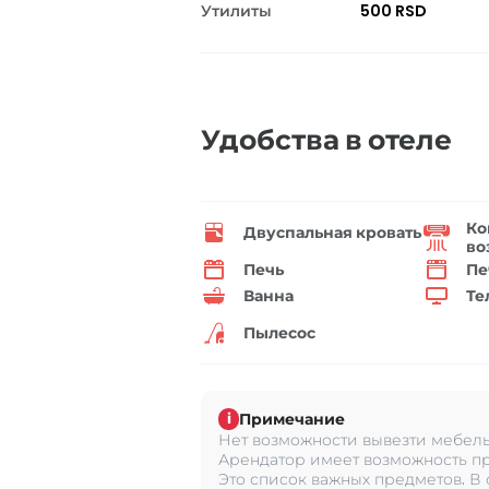
Утилиты
500 RSD
Удобства в отеле
Ко
Двуспальная кровать
во
Печь
Пе
Ванна
Те
Пылесос
Примечание
i
Нет возможности вывезти мебель 
Арендатор имеет возможность пр
Это список важных предметов. В