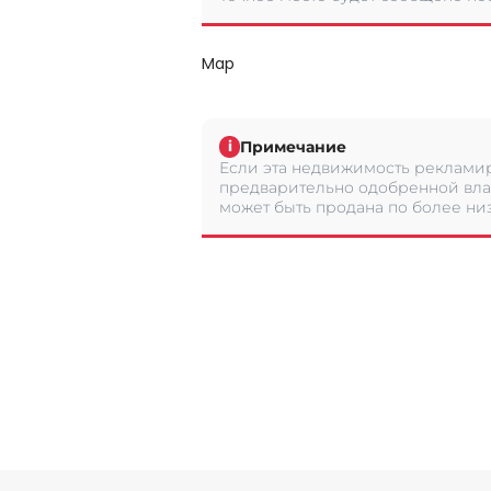
Map
Примечание
i
Если эта недвижимость рекламир
предварительно одобренной вла
может быть продана по более низ