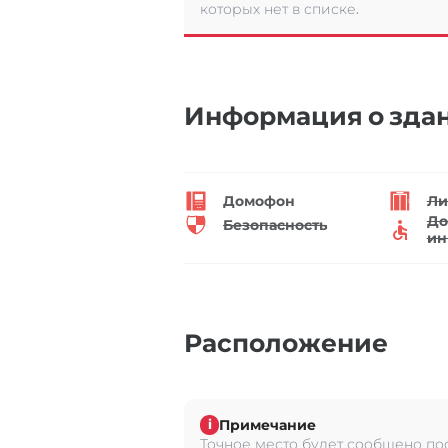
которых нет в списке.
Информация о зда
Домофон
Ли
До
Безопасность
ин
Расположение
Примечание
i
Точное место будет сообщено по