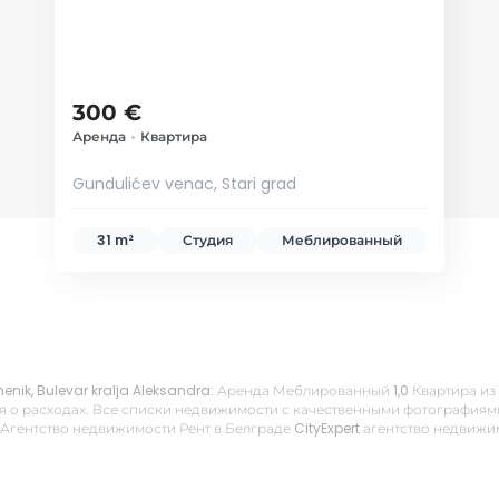
300 €
Аренда
•
Квартира
Gundulićev venac, Stari grad
31 m²
Студия
Меблированный
enik, Bulevar kralja Aleksandra: Аренда Меблированный 1,0 Квартира из
 о расходах. Все списки недвижимости с качественными фотографиями,
 Агентство недвижимости Рент в Белграде CityExpert агентство недвиж