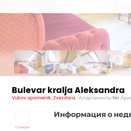
Bulevar kralja Aleksandra
Vukov spomenik
,
Zvezdara
Апартаменты for Ар
Информация о не
Галерея