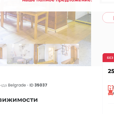
co
БЕЗ
2
енда
Belgrade
•
ID
35037
движимости