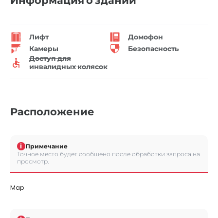
Информация о здании
Лифт
Домофон
Камеры
Безопасность
Доступ для
инвалидных колясок
Расположение
i
Примечание
Точное место будет сообщено после обработки запроса на
просмотр.
Map