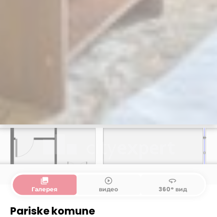
collections
play_circle_outline
360
Галерея
видео
360° вид
Pariske komune