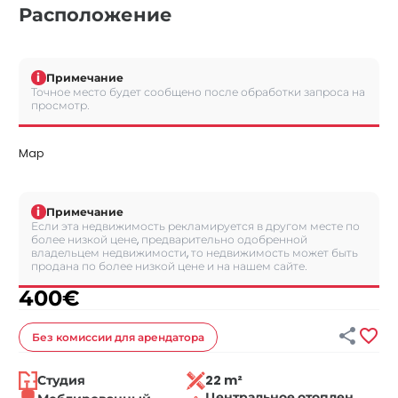
Расположение
i
Примечание
Точное место будет сообщено после обработки запроса на
просмотр.
Map
i
Примечание
Если эта недвижимость рекламируется в другом месте по
более низкой цене, предварительно одобренной
владельцем недвижимости, то недвижимость может быть
продана по более низкой цене и на нашем сайте.
400
€


Без комиссии
для арендатора
Студия
22 m²
Центральное отоплен