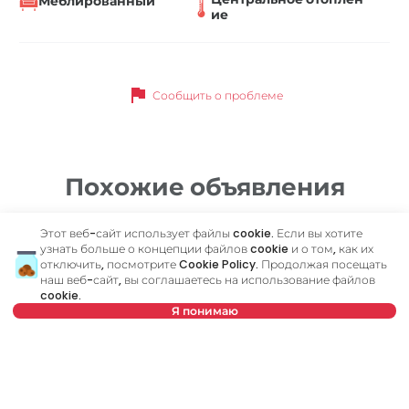
Меблированный
ие
flag
Сообщить о проблеме
Похожие объявления
Этот веб-сайт использует файлы cookie. Если вы хотите
ID 77365
ID 
узнать больше о концепции файлов cookie и о том, как их
отключить, посмотрите
Cookie Policy
. Продолжая посещать
наш веб-сайт, вы соглашаетесь на использование файлов
cookie.
Я понимаю
Нет в предложении
480 €
4
Аренда
•
Квартира
Ар