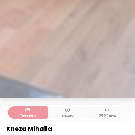
collections
play_circle_outline
360
Галерея
видео
360° вид
Kneza Mihaila