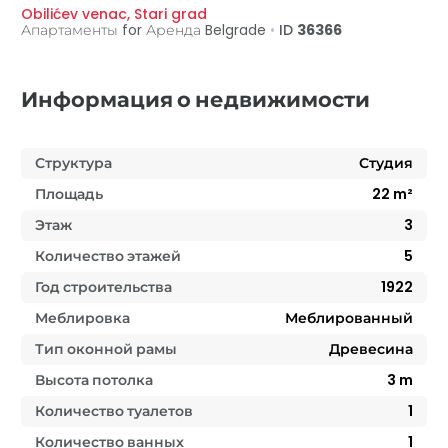
Obilićev venac
,
Stari grad
Апартаменты for Аренда
Belgrade
•
ID
36366
Информация о недвижимости
Структура
Студия
Площадь
22
m²
Этаж
3
Количество этажей
5
Год строительства
1922
Меблировка
Меблированный
Тип оконной рамы
Древесина
Высота потолка
3
m
Количество туалетов
1
Количество ванных
1