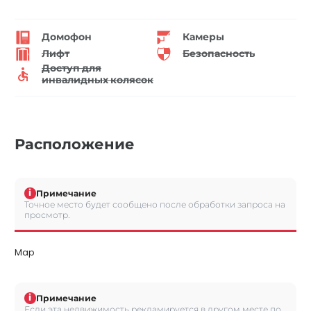
Домофон
Камеры
Лифт
Безопасность
Доступ для
инвалидных колясок
Расположение
i
Примечание
Точное место будет сообщено после обработки запроса на
просмотр.
Map
i
Примечание
Если эта недвижимость рекламируется в другом месте по