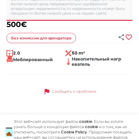
более низкой цене, предварительно одобренной
владельцем недвижимости, то недвижимость может быть
продана по более низкой цене и на нашем сайте.
500
€


Без комиссии
для арендатора
2.0
50 m²
Накопительный нагр
Меблированный
еватель
flag
Сообщить о проблеме
Похожие объявления
Этот веб-сайт использует файлы cookie. Если вы хотите
узнать больше о концепции файлов cookie и о том, как их
отключить, посмотрите
Cookie Policy
. Продолжая посещать
наш веб-сайт, вы соглашаетесь на использование файлов