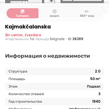
collections
play_circle_outline
360
Галерея
видео
360° вид
Kajmakčalanska
Širi centar
,
Zvezdara
Апартаменты for Аренда
Belgrade
•
ID
36389
Информация о недвижимости
Структура
2.0
Площадь
50
m²
Этаж
Подвал
Количество этажей
3
Год строительства
1940
Меблировка
Меблированный