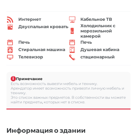
Интернет
Кабельное ТВ
Холодильник с
Двуспальная кровать
морозильной
камерой
Печь
Печь
Стиральная машина
Душевая кабина
Телевизор
стационарный
i
Примечание
Есть возможность вывезти мебель и технику.
Арендатор имеет возможность привезти личную мебель и
технику.
Это список важных предметов. В собственности вы можете
найти предметы, которых нет в списке.
Информация о здании