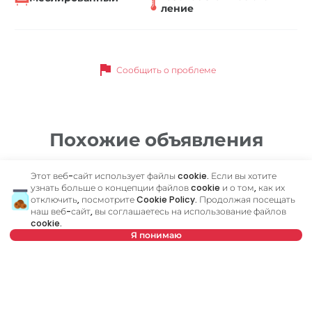
ление
flag
Сообщить о проблеме
Похожие объявления
Этот веб-сайт использует файлы cookie. Если вы хотите
ID 10693
ID
узнать больше о концепции файлов cookie и о том, как их
отключить, посмотрите
Cookie Policy
. Продолжая посещать
наш веб-сайт, вы соглашаетесь на использование файлов
cookie.
Я понимаю
Нет в предложении
1 000 €
6
Аренда
•
Квартира
Ар