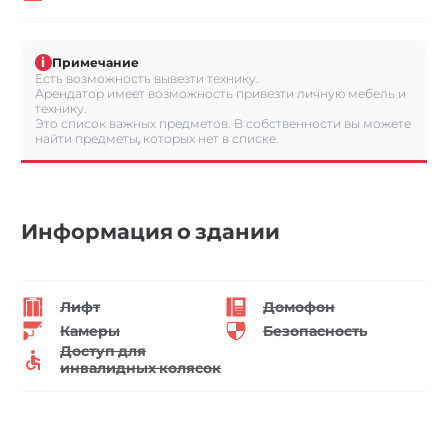
i
Примечание
Есть возможность вывезти технику.
Арендатор имеет возможность привезти личную мебель и
технику.
Это список важных предметов. В собственности вы можете
найти предметы, которых нет в списке.
Информация о здании
Лифт
Домофон
Камеры
Безопасность
Доступ для
инвалидных колясок