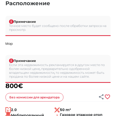
Расположение
i
Примечание
Точное место будет сообщено после обработки запроса на
просмотр.
Map
i
Примечание
Если эта недвижимость рекламируется в другом месте по
более низкой цене, предварительно одобренной
владельцем недвижимости, то недвижимость может быть
продана по более низкой цене и на нашем сайте.
800
€


Без комиссии
для арендатора
2.0
50 m²
Газовое этажное отоп
Меблированный