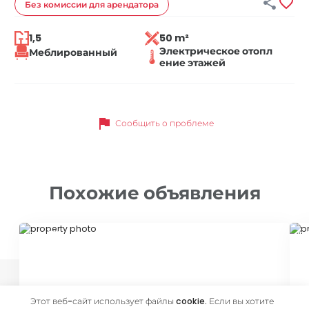


Без комиссии
для арендатора
1,5
50 m²
Электрическое отопл
Меблированный
ение этажей
flag
Сообщить о проблеме
Похожие объявления
ID 46338
ID
Этот веб-сайт использует файлы cookie. Если вы хотите