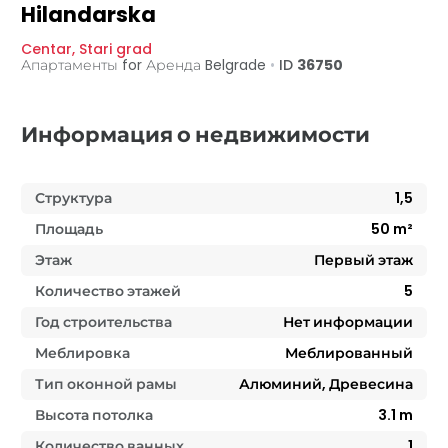
Hilandarska
Centar
,
Stari grad
Апартаменты for Аренда
Belgrade
•
ID
36750
Информация о недвижимости
Структура
1,5
Площадь
50
m²
Этаж
Первый этаж
Количество этажей
5
Год строительства
Нет информации
Меблировка
Меблированный
Тип оконной рамы
Алюминий, Древесина
Высота потолка
3.1
m
Количество ванных
1