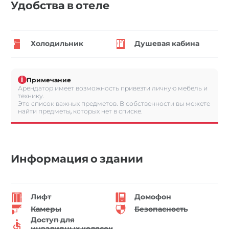
Удобства в отеле
Холодильник
Душевая кабина
i
Примечание
Арендатор имеет возможность привезти личную мебель и
технику.
Это список важных предметов. В собственности вы можете
найти предметы, которых нет в списке.
Информация о здании
Лифт
Домофон
Камеры
Безопасность
Доступ для
инвалидных колясок