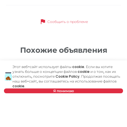
flag
Сообщить о проблеме
Похожие объявления
Этот веб-сайт использует файлы cookie. Если вы хотите
ID 37905
ID
узнать больше о концепции файлов cookie и о том, как их
отключить, посмотрите
Cookie Policy
. Продолжая посещать
наш веб-сайт, вы соглашаетесь на использование файлов
cookie.
Я понимаю
Нет в предложении
700 €
7
Аренда
•
Квартира
Ар