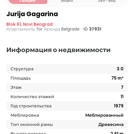
Галерея
видео
360° вид
Jurija Gagarina
Blok 61
,
Novi Beograd
Апартаменты for Аренда
Belgrade
•
ID
37931
Информация о недвижимости
Структура
3.0
Площадь
75
m²
Этаж
7
Количество этажей
11
Год строительства
1979
Меблировка
Меблированный
Тип оконной рамы
Древесина
Высота потолка
2.61
m