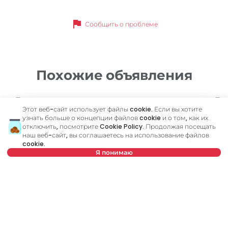
flag
Сообщить о проблеме
Похожие объявления
ID 66481
ID
Этот веб-сайт использует файлы cookie. Если вы хотите
узнать больше о концепции файлов cookie и о том, как их
отключить, посмотрите
Cookie Policy
. Продолжая посещать
наш веб-сайт, вы соглашаетесь на использование файлов
cookie.
Я понимаю
Нет в предложении
700 €
8
Аренда
•
Квартира
Ар
Visokog Stevana, Stari grad
Ka