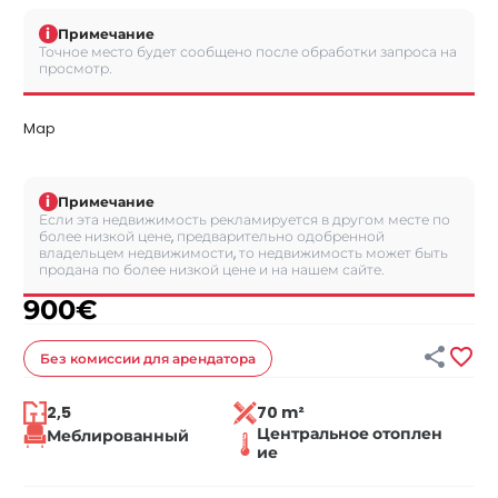
i
Примечание
Точное место будет сообщено после обработки запроса на
просмотр.
Map
i
Примечание
Если эта недвижимость рекламируется в другом месте по
более низкой цене, предварительно одобренной
владельцем недвижимости, то недвижимость может быть
продана по более низкой цене и на нашем сайте.
900
€


Без комиссии
для арендатора
2,5
70 m²
Центральное отоплен
Меблированный
ие