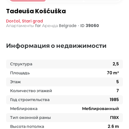
Tadeuša Košćuška
Dorćol
,
Stari grad
Апартаменты for Аренда
Belgrade
•
ID
39060
Информация о недвижимости
Структура
2,5
Площадь
70
m²
Этаж
5
Количество этажей
7
Год строительства
1985
Меблировка
Меблированный
Тип оконной рамы
ПВХ
Высота потолка
2.6
m