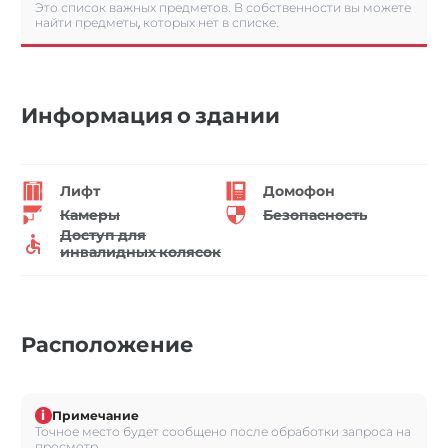
Это список важных предметов. В собственности вы можете
найти предметы, которых нет в списке.
Информация о здании
Лифт
Домофон
Камеры
Безопасность
Доступ для
инвалидных колясок
Расположение
i
Примечание
Точное место будет сообщено после обработки запроса на
просмотр.