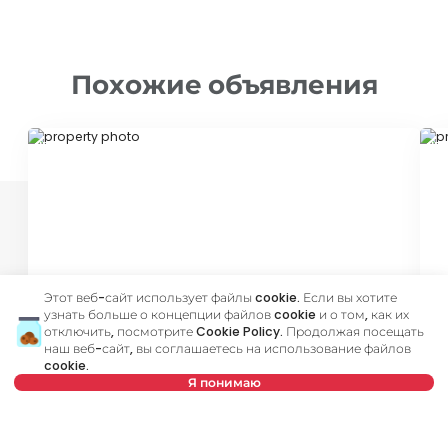
Похожие объявления
ID 79678
ID
Этот веб-сайт использует файлы cookie. Если вы хотите
750 €
9
узнать больше о концепции файлов cookie и о том, как их
Аренда
•
Квартира
Ар
отключить, посмотрите
Cookie Policy
. Продолжая посещать
наш веб-сайт, вы соглашаетесь на использование файлов
Živka Davidovića, Zvezdara
Ru
cookie.
Я понимаю
41 m²
2.0
Меблированный
Нет в предложении