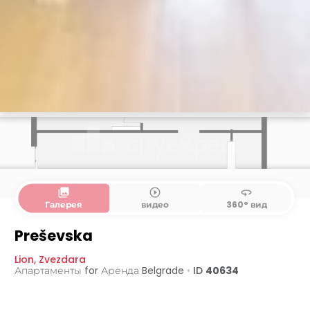
collections
play_circle_outline
360
Галерея
видео
360° вид
Preševska
Lion
,
Zvezdara
Апартаменты for Аренда
Belgrade
•
ID
40634