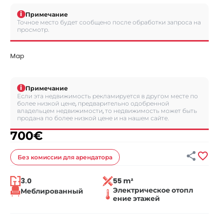
i
Примечание
Точное место будет сообщено после обработки запроса на
просмотр.
Map
i
Примечание
Если эта недвижимость рекламируется в другом месте по
более низкой цене, предварительно одобренной
владельцем недвижимости, то недвижимость может быть
продана по более низкой цене и на нашем сайте.
700
€


Без комиссии
для арендатора
3.0
55 m²
Электрическое отопл
Меблированный
ение этажей