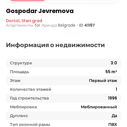
Первый этаж
1. этаж
Gospodar Jevremova
Dorćol
,
Stari grad
Апартаменты for Аренда
Belgrade
•
ID
41197
Информация о недвижимости
Структура
3.0
Площадь
55
m²
Этаж
Первый этаж
Количество этажей
1
Год строительства
1996
Меблировка
Меблированный
Дуплекс
Да
Тип оконной рамы
ПВХ