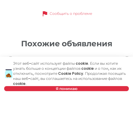
flag
Сообщить о проблеме
Похожие объявления
ID 46338
ID
Этот веб-сайт использует файлы cookie. Если вы хотите
узнать больше о концепции файлов cookie и о том, как их
отключить, посмотрите
Cookie Policy
. Продолжая посещать
наш веб-сайт, вы соглашаетесь на использование файлов
cookie.
Я понимаю
Нет в предложении
550 €
5
Аренда
•
Квартира
Ар
Venizelosova, Stari grad
Ko