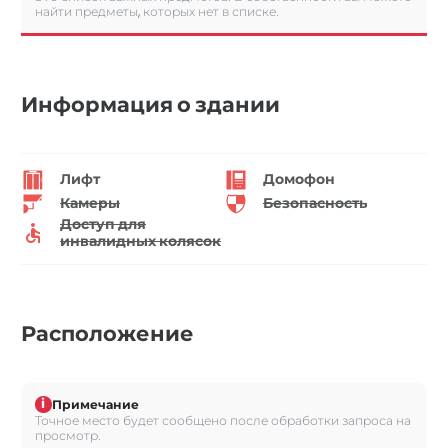
найти предметы, которых нет в списке.
Информация о здании
Лифт
Домофон
Камеры
Безопасность
Доступ для
инвалидных колясок
Расположение
i
Примечание
Точное место будет сообщено после обработки запроса на
просмотр.