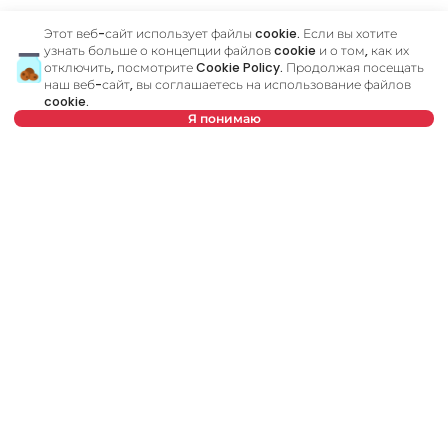
Этот веб-сайт использует файлы cookie. Если вы хотите
узнать больше о концепции файлов cookie и о том, как их
Похожие объявления
отключить, посмотрите
Cookie Policy
. Продолжая посещать
наш веб-сайт, вы соглашаетесь на использование файлов
cookie.
Я понимаю
ID 79527
ID
Нет в предложении
700 €
4
Аренда
•
Квартира
Ар
Vidska, Voždovac
Cr
42 m²
1,5
Меблированный