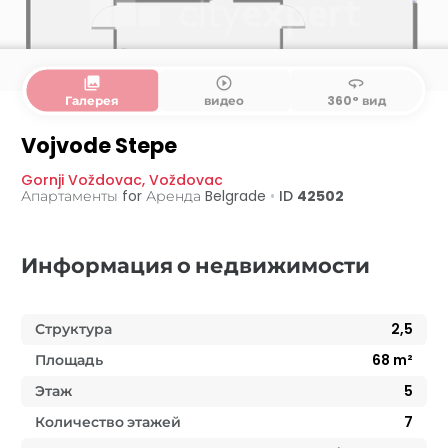
collections
play_circle_outline
360
Галерея
видео
360° вид
Vojvode Stepe
Gornji Voždovac
,
Voždovac
Апартаменты for Аренда
Belgrade
•
ID
42502
Информация о недвижимости
Структура
2,5
Площадь
68
m²
Этаж
5
Количество этажей
7