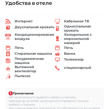
Удобства в отеле
Интернет
Кабельное ТВ
Односпальная
Двуспальная кровать
кровать
Кондиционирование
Холодильник с
воздуха
морозильной
камерой
Печь
Печь
Стиральная машина
Ванна
Посудомоечная
Телевизор
машина
Вытяжной
стационарный
вентилятор
Пылесос
i
Примечание
Нет возможности вывезти мебель и технику.
Арендатор не имеет возможности привезти личную
мебель и технику.
Это список важных предметов. В собственности вы можете