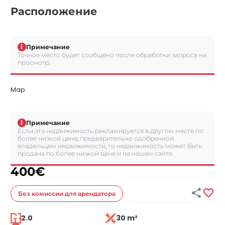
Расположение
i
Примечание
Точное место будет сообщено после обработки запроса на
просмотр.
Map
i
Примечание
Если эта недвижимость рекламируется в другом месте по
более низкой цене, предварительно одобренной
владельцем недвижимости, то недвижимость может быть
продана по более низкой цене и на нашем сайте.
400
€


Без комиссии
для арендатора
2.0
30 m²