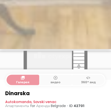
collections
play_circle_outline
360
Галерея
видео
360° вид
1. этаж
2. этаж
Dinarska
Autokomanda
,
Savski venac
Апартаменты for Аренда
Belgrade
•
ID
42701