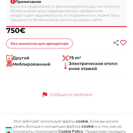
i
Примечание
Если эта недвижимость рекламируется в другом месте по
более низкой цене, предварительно одобренной
владельцем недвижимости, то недвижимость может быть
продана по более низкой цене и на нашем сайте.
750
€


Без комиссии
для арендатора
Другой
75 m²
Электрическое отопл
Меблированный
ение этажей
flag
Сообщить о проблеме
Этот веб-сайт использует файлы cookie. Если вы хотите
Похожие объявления
узнать больше о концепции файлов cookie и о том, как их
отключить, посмотрите
Cookie Policy
. Продолжая посещать