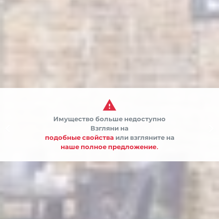

Имущество больше недоступно


Взгляни на
подобные свойства
или взгляните на
наше полное предложение.