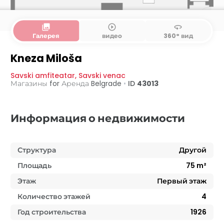
collections
play_circle_outline
360
Галерея
видео
360° вид
Подвал
Первый этаж
Kneza Miloša
Savski amfiteatar
,
Savski venac
Магазины for Аренда
Belgrade
•
ID
43013
Информация о недвижимости
Структура
Другой
Площадь
75
m²
Этаж
Первый этаж
Количество этажей
4
Год строительства
1926