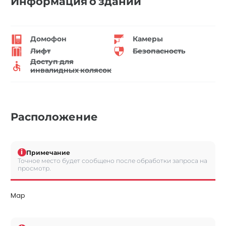
Информация о здании
Домофон
Камеры
Лифт
Безопасность
Доступ для
инвалидных колясок
Расположение
i
Примечание
Точное место будет сообщено после обработки запроса на
просмотр.
Map