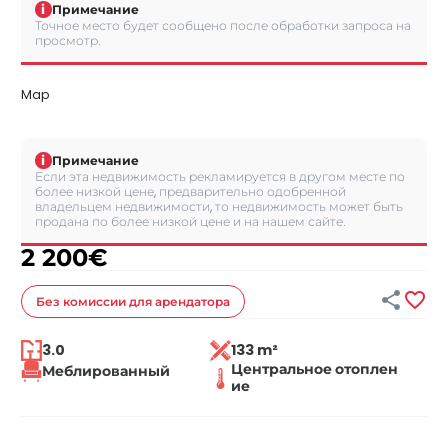
i
Примечание
Точное место будет сообщено после обработки запроса на
просмотр.
Map
i
Примечание
Если эта недвижимость рекламируется в другом месте по
более низкой цене, предварительно одобренной
владельцем недвижимости, то недвижимость может быть
продана по более низкой цене и на нашем сайте.
2 200
€


Без комиссии
для арендатора
3.0
133 m²
Центральное отоплен
Меблированный
ие