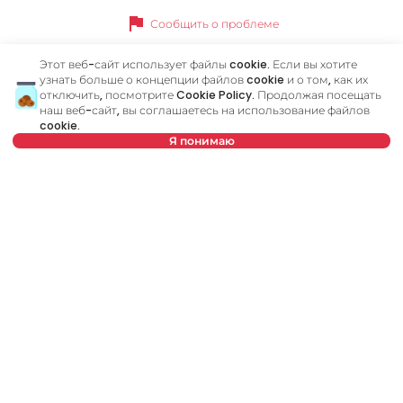
flag
Сообщить о проблеме
Этот веб-сайт использует файлы cookie. Если вы хотите
узнать больше о концепции файлов cookie и о том, как их
отключить, посмотрите
Cookie Policy
. Продолжая посещать
Похожие объявления
наш веб-сайт, вы соглашаетесь на использование файлов
cookie.
Я понимаю
ID 78954
ID
Выберите дату
Очистить
Выберите время
Очистить
Тип арендатора
Очистить
2 500 €
1
Количество арендаторов
Аренда
•
Квартира
Ар
Очистить
Đorđa Vajferta, Vračar
Ma
Расписание просмотра