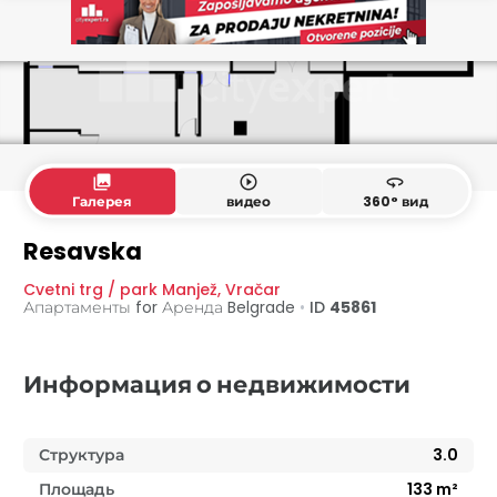
collections
play_circle_outline
360
Галерея
видео
360° вид
Подвал
Высокий цокольный этаж
Resavska
Cvetni trg / park Manjež
,
Vračar
Апартаменты for Аренда
Belgrade
•
ID
45861
Информация о недвижимости
Структура
3.0
Площадь
133
m²