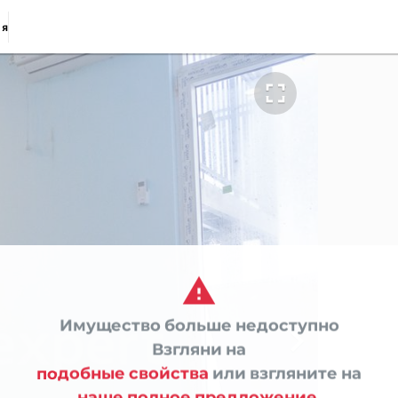
ия


Имущество больше недоступно

Взгляни на
подобные свойства
или взгляните на
наше полное предложение.