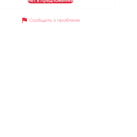
Нет в предложении
flag
Сообщить о проблеме