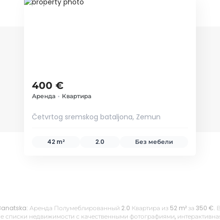
ID 67398
400 €
Аренда
•
Квартира
Četvrtog sremskog bataljona, Zemun
42 m²
2.0
Без мебели
, Banatska: Аренда Полумеблированный 2.0 Квартира из 52 m² за 350 €.
е списки недвижимости с качественными фотографиями, интерактивная 