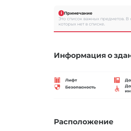
Примечание
i
Это список важных предметов. В
которых нет в списке.
Информация о зда
Лифт
До
До
Безопасность
ин
Расположение