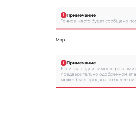
Примечание
i
Точное место будет сообщено по
Map
Примечание
i
Если эта недвижимость рекламир
предварительно одобренной вла
может быть продана по более низ