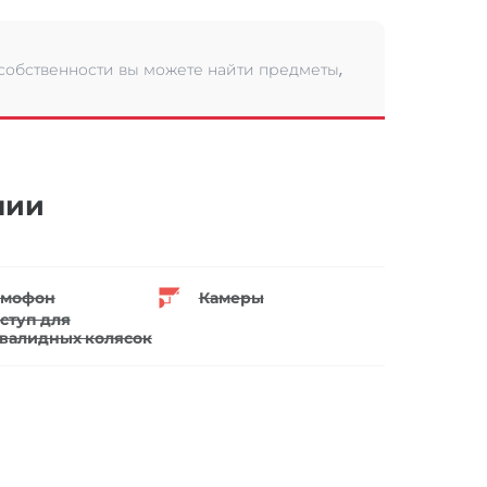
 собственности вы можете найти предметы,
нии
мофон
Камеры
ступ для
валидных колясок