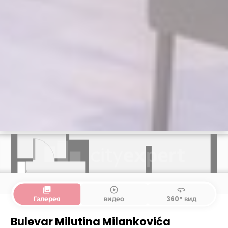
collections
play_circle_outline
360
Галерея
видео
360° вид
Bulevar Milutina Milankovića