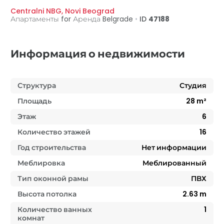
Centralni NBG
,
Novi Beograd
Апартаменты for Аренда
Belgrade
•
ID
47188
Информация о недвижимости
Структура
Студия
Площадь
28
m²
Этаж
6
Количество этажей
16
Год строительства
Нет информации
Меблировка
Меблированный
Тип оконной рамы
ПВХ
Высота потолка
2.63
m
Количество ванных
1
комнат