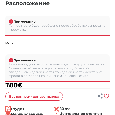
Расположение
i
Примечание
Точное место будет сообщено после обработки запроса на
просмотр.
Map
i
Примечание
Если эта недвижимость рекламируется в другом месте по
более низкой цене, предварительно одобренной
владельцем недвижимости, то недвижимость может быть
продана по более низкой цене и на нашем сайте.
780
€


Без комиссии
для арендатора
Студия
33 m²
Центральное отоплен
Меблированный