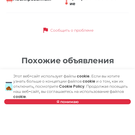
ие
flag
Сообщить о проблеме
Похожие объявления
Этот веб-сайт использует файлы cookie. Если вы хотите
ID 72546
ID 
узнать больше о концепции файлов cookie и о том, как их
отключить, посмотрите
Cookie Policy
. Продолжая посещать
наш веб-сайт, вы соглашаетесь на использование файлов
cookie.
Я понимаю
Нет в предложении
650 €
7
Аренда
•
Квартира
Ар