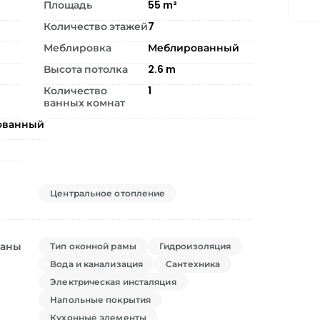
Площадь
55
m²
Количество этажей
7
Меблировка
Меблированный
Высота потолка
2.6
m
Количество
1
ванных комнат
ованный
Центральное отопление
ваны
Тип оконной рамы
Гидроизоляция
Вода и канализация
Сантехника
Электрическая инсталяция
Напольные покрытия
Кухонные элементы