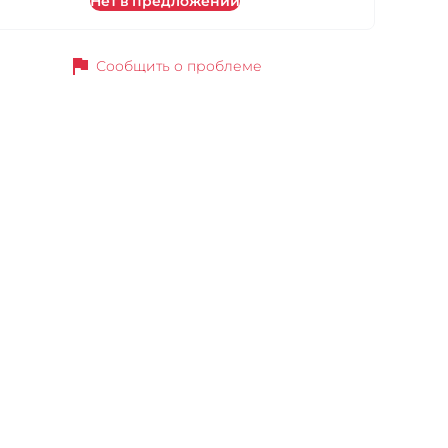
Нет в предложении
flag
Сообщить о проблеме