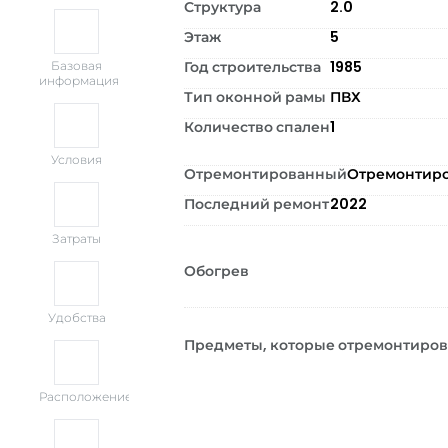
Структура
2.0
Этаж
5
Год строительства
1985
Базовая
информация
Тип оконной рамы
ПВХ
Количество спален
1
Условия
Отремонтированный
Отремонтир
Последний ремонт
2022
Затраты
Обогрев
Удобства
Предметы, которые отремонтиро
Расположение