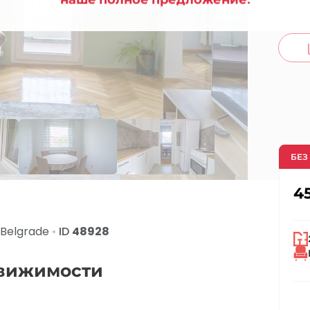
co
БЕЗ
4
Belgrade
•
ID
48928
движимости