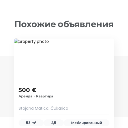
Похожие объявления
ID 70981
500 €
Аренда
•
Квартира
Stojana Matića, Čukarica
53 m²
2,5
Меблированный