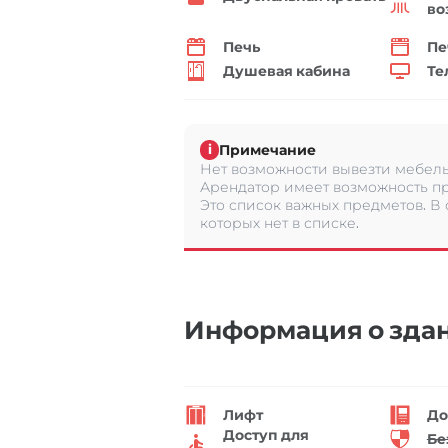
во
Печь
Пе
Душевая кабина
Те
Примечание
i
Нет возможности вывезти мебель 
Арендатор имеет возможность пр
Это список важных предметов. В
которых нет в списке.
Информация о зда
Лифт
До
Доступ для
Бе