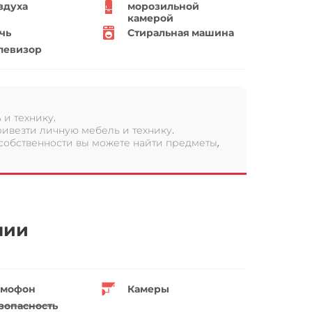
здуха
морозильной
камерой
чь
Стиральная машина
левизор
и технику.
ивезти личную мебель и технику.
 собственности вы можете найти предметы,
нии
мофон
Камеры
зопасность