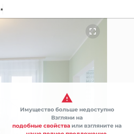
ия


Имущество больше недоступно

Взгляни на
подобные свойства
или взгляните на
наше полное предложение.