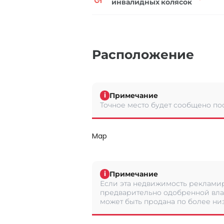
инвалидных колясок
Расположение
Примечание
i
Точное место будет сообщено по
Map
Примечание
i
Если эта недвижимость рекламир
предварительно одобренной вла
может быть продана по более низ