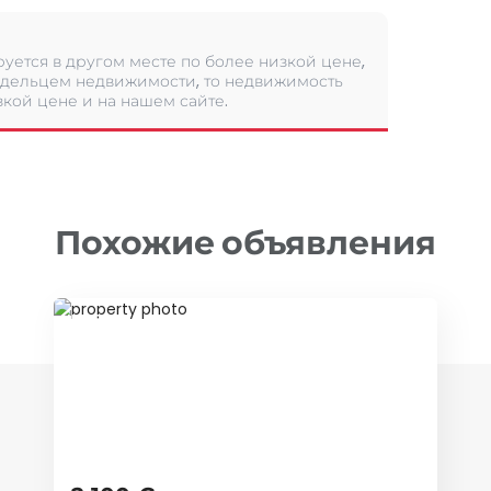
уется в другом месте по более низкой цене,
дельцем недвижимости, то недвижимость
кой цене и на нашем сайте.
Похожие объявления
ID 78509