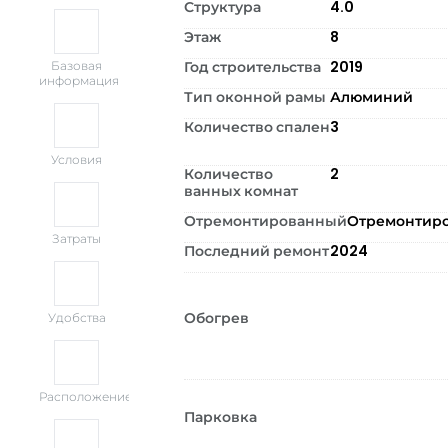
Структура
4.0
Этаж
8
Год строительства
2019
Базовая
информация
Тип оконной рамы
Алюминий
Количество спален
3
Условия
Количество
2
ванных комнат
Отремонтированный
Отремонтир
Затраты
Последний ремонт
2024
Обогрев
Удобства
Расположение
Парковка