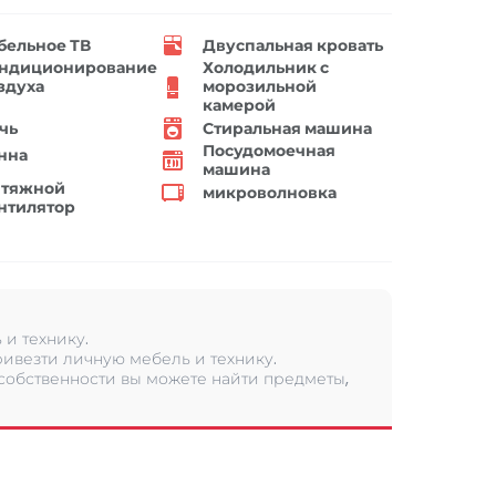
бельное ТВ
Двуспальная кровать
ндиционирование
Холодильник с
здуха
морозильной
камерой
чь
Стиральная машина
Посудомоечная
нна
машина
тяжной
микроволновка
нтилятор
и технику.
ивезти личную мебель и технику.
 собственности вы можете найти предметы,