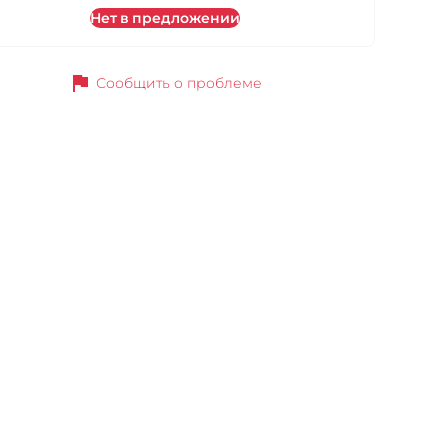
Нет в предложении
flag
Сообщить о проблеме