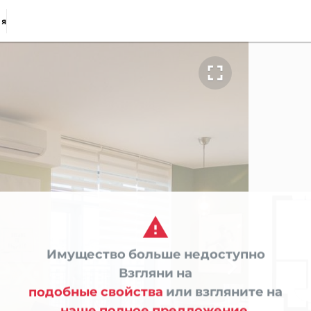
ия


Имущество больше недоступно

Взгляни на
подобные свойства
или взгляните на
наше полное предложение.