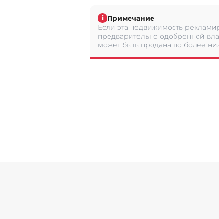
Примечание
i
Если эта недвижимость рекламир
предварительно одобренной вла
может быть продана по более низ