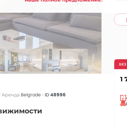
co
БЕЗ
1 
r Аренда
Belgrade
•
ID
48996
движимости