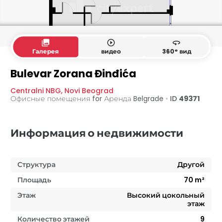
collections
play_circle_outline
360
Галерея
видео
360° вид
Bulevar Zorana Đinđića
Centralni NBG
,
Novi Beograd
Офисные помещения for Аренда
Belgrade
•
ID
49371
Информация о недвижимости
Структура
Другой
Площадь
70
m²
Этаж
Высокий цокольный
этаж
Количество этажей
9