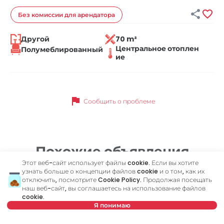


Без комиссии
для арендатора
Другой
70 m²
Центральное отоплен
Полумеблированный
ие
flag
Сообщить о проблеме
Похожие объявления
Этот веб-сайт использует файлы cookie. Если вы хотите
узнать больше о концепции файлов cookie и о том, как их
отключить, посмотрите
Cookie Policy
. Продолжая посещать
ID 47850
ID
наш веб-сайт, вы соглашаетесь на использование файлов
cookie.
Я понимаю