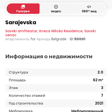
collections
play_circle_outline
360
Галерея
видео
360° вид
Sarajevska
Savski amfiteatar
,
Kneza Miloša Residence
,
Savski
venac
Апартаменты for Аренда
Belgrade
•
ID
50001
Информация о недвижимости
Структура
2.0
Площадь
62
m²
Этаж
3
Количество этажей
7
Год строительства
2021
Меблировка
Меблированный