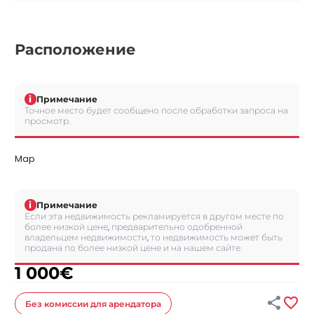
Расположение
i
Примечание
Точное место будет сообщено после обработки запроса на
просмотр.
Map
i
Примечание
Если эта недвижимость рекламируется в другом месте по
более низкой цене, предварительно одобренной
владельцем недвижимости, то недвижимость может быть
продана по более низкой цене и на нашем сайте.
1 000
€


Без комиссии
для арендатора