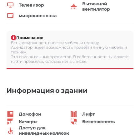
Вытяжной
Телевизор
вентилятор
микроволновка
i
Примечание
Есть возможность вывезти мебель и технику.
Арендатор имеет возможность привезти личную мебель и
технику.
Это список важных предметов. В собственности вы можете
найти предметы, которых нет в списке.
Информация о здании
Домофон
Лифт
Камеры
Безопасность
Доступ для
инвалидных колясок