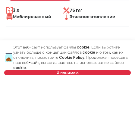
3.0
75 m²
Меблированный
Этажное отопление
flag
Сообщить о проблеме
Этот веб-сайт использует файлы cookie. Если вы хотите
узнать больше о концепции файлов cookie и о том, как их
отключить, посмотрите
Cookie Policy
. Продолжая посещать
наш веб-сайт, вы соглашаетесь на использование файлов
cookie.
Похожие объявления
Я понимаю
Выберите дату
Очистить
ID 79677
ID
Выберите время
Очистить
Тип арендатора
Очистить
Количество арендаторов