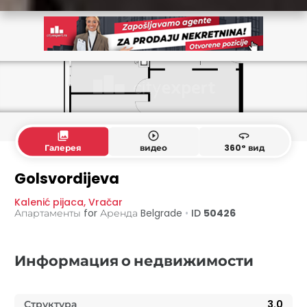
collections
play_circle_outline
360
Галерея
видео
360° вид
Golsvordijeva
Kalenić pijaca
,
Vračar
Апартаменты for Аренда
Belgrade
•
ID
50426
Информация о недвижимости
Структура
3.0