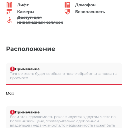
Лифт
Домофон
Камеры
Безопасность
Доступ для
инвалидных колясок
Расположение
i
Примечание
Точное место будет сообщено после обработки запроса на
просмотр.
Map
i
Примечание
Если эта недвижимость рекламируется в другом месте по
более низкой цене, предварительно одобренной
владельцем недвижимости, то недвижимость может быть